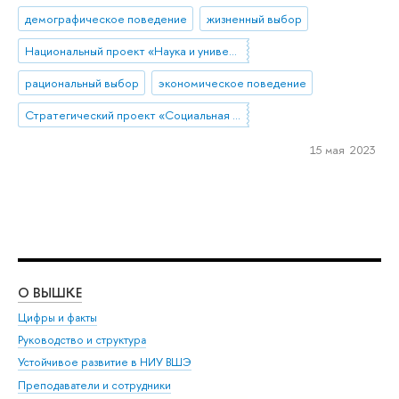
демографическое поведение
жизненный выбор
Национальный проект «Наука и университеты»
рациональный выбор
экономическое поведение
Стратегический проект «Социальная политика устойчивого развития и инклюзивного экономического роста»
15 мая 2023
О ВЫШКЕ
ОБ
Цифры и факты
Ли
Руководство и структура
Дов
Устойчивое развитие в НИУ ВШЭ
Ол
Преподаватели и сотрудники
При