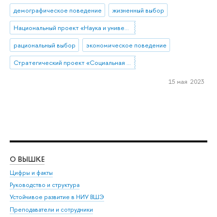
демографическое поведение
жизненный выбор
Национальный проект «Наука и университеты»
рациональный выбор
экономическое поведение
Стратегический проект «Социальная политика устойчивого развития и инклюзивного экономического роста»
15 мая 2023
О ВЫШКЕ
ОБ
Цифры и факты
Ли
Руководство и структура
Дов
Устойчивое развитие в НИУ ВШЭ
Ол
Преподаватели и сотрудники
При