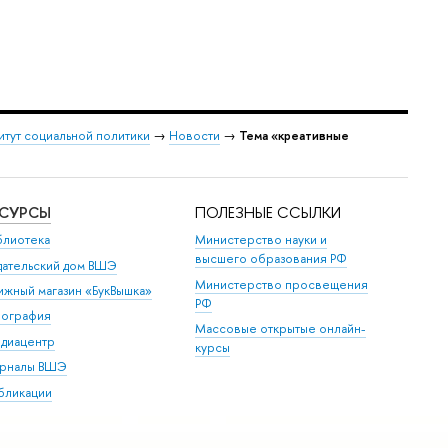
итут социальной политики
→
Новости
→
Тема «креативные
ЕСУРСЫ
ПОЛЕЗНЫЕ ССЫЛКИ
блиотека
Министерство науки и
высшего образования РФ
дательский дом ВШЭ
Министерство просвещения
ижный магазин «БукВышка»
РФ
пография
Массовые открытые онлайн-
диацентр
курсы
рналы ВШЭ
бликации