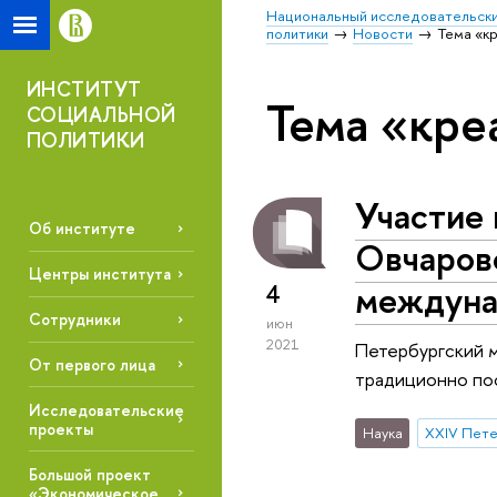
Национальный исследовательски
политики
Новости
Тема «к
ИНСТИТУТ
Тема «кре
СОЦИАЛЬНОЙ
ПОЛИТИКИ
Участие
Об институте
Овчаров
Центры института
междуна
4
Сотрудники
июн
2021
Петербургский 
От первого лица
традиционно пос
Исследовательские
проекты
Наука
Большой проект
«Экономическое