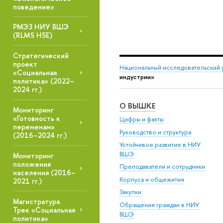
поведение»
РМЭЗ НИУ ВШЭ
(RLMS HSE)
Стратегический
проект
Национальный исследовательский 
«Социальная
индустрии»
политика» (2022–
2024 гг.)
О ВЫШКЕ
Мониторинг
«Готовность к
Цифры и факты
переменам»
Руководство и структура
(2016–2024 гг.)
Устойчивое развитие в НИУ
ВШЭ
Мониторинг
положения
Преподаватели и сотрудники
населения (2016–
Корпуса и общежития
2021 гг.)
Закупки
Магистратура.
Обращения граждан в НИУ
Трек «Социальная
ВШЭ
политика»