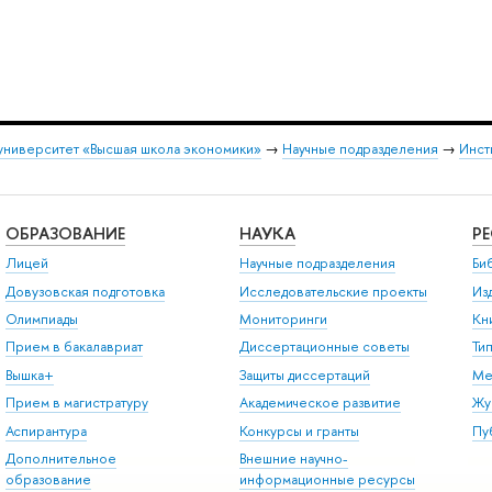
университет «Высшая школа экономики»
→
Научные подразделения
→
Инст
ОБРАЗОВАНИЕ
НАУКА
Р
Лицей
Научные подразделения
Би
Довузовская подготовка
Исследовательские проекты
Из
Олимпиады
Мониторинги
Кн
Прием в бакалавриат
Диссертационные советы
Ти
Вышка+
Защиты диссертаций
Ме
Прием в магистратуру
Академическое развитие
Жу
Аспирантура
Конкурсы и гранты
Пу
Дополнительное
Внешние научно-
образование
информационные ресурсы