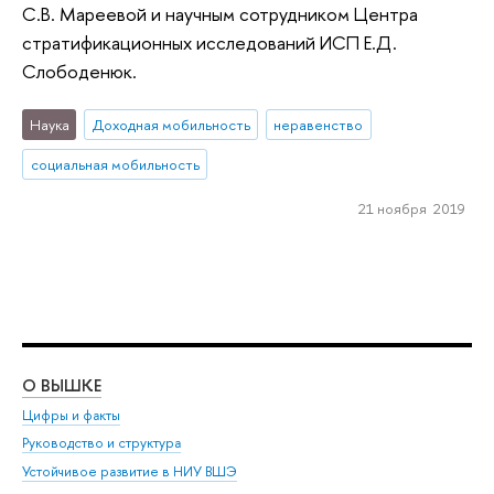
С.В. Мареевой и научным сотрудником Центра
стратификационных исследований ИСП Е.Д.
Слободенюк.
Наука
Доходная мобильность
неравенство
социальная мобильность
21 ноября 2019
О ВЫШКЕ
ОБ
Цифры и факты
Ли
Руководство и структура
Дов
Устойчивое развитие в НИУ ВШЭ
Ол