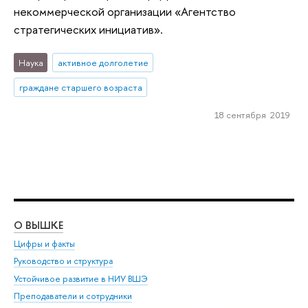
некоммерческой организации «Агентство
стратегических инициатив».
Наука
активное долголетие
граждане старшего возраста
18 сентября 2019
О ВЫШКЕ
ОБ
Цифры и факты
Ли
Руководство и структура
Дов
Устойчивое развитие в НИУ ВШЭ
Ол
Преподаватели и сотрудники
При