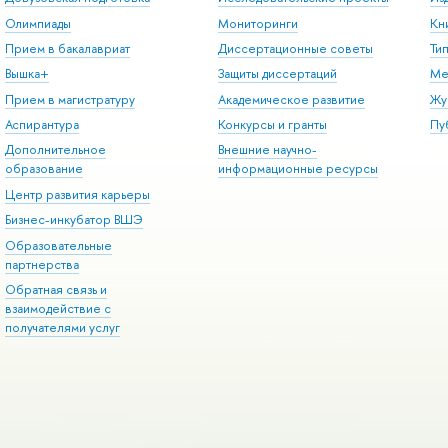
Олимпиады
Мониторинги
Кн
Прием в бакалавриат
Диссертационные советы
Ти
Вышка+
Защиты диссертаций
Ме
Прием в магистратуру
Академическое развитие
Жу
Аспирантура
Конкурсы и гранты
Пу
Дополнительное
Внешние научно-
образование
информационные ресурсы
Центр развития карьеры
Бизнес-инкубатор ВШЭ
Образовательные
партнерства
Обратная связь и
взаимодействие с
получателями услуг