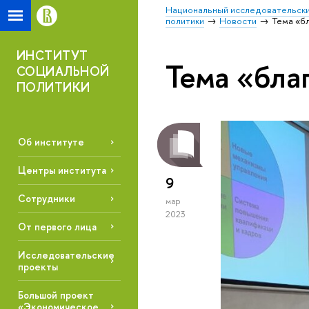
Национальный исследовательски
политики
Новости
Тема «б
ИНСТИТУТ
Тема «бла
СОЦИАЛЬНОЙ
ПОЛИТИКИ
Об институте
Центры института
9
Сотрудники
мар
2023
От первого лица
Исследовательские
проекты
Большой проект
«Экономическое