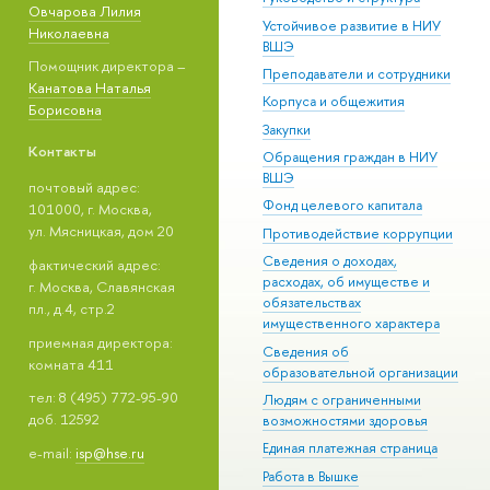
Овчарова Лилия
Устойчивое развитие в НИУ
Николаевна
ВШЭ
Помощник директора –
Преподаватели и сотрудники
Канатова Наталья
Корпуса и общежития
Борисовна
Закупки
Контакты
Обращения граждан в НИУ
ВШЭ
почтовый адрес:
Фонд целевого капитала
101000, г. Москва,
ул. Мясницкая, дом 20
Противодействие коррупции
Сведения о доходах,
фактический адрес:
расходах, об имуществе и
г. Москва, Славянская
обязательствах
пл., д.4, стр.2
имущественного характера
приемная директора:
Сведения об
комната 411
образовательной организации
тел: 8 (495) 772-95-90
Людям с ограниченными
доб. 12592
возможностями здоровья
Единая платежная страница
e-mail:
isp@hse.ru
Работа в Вышке