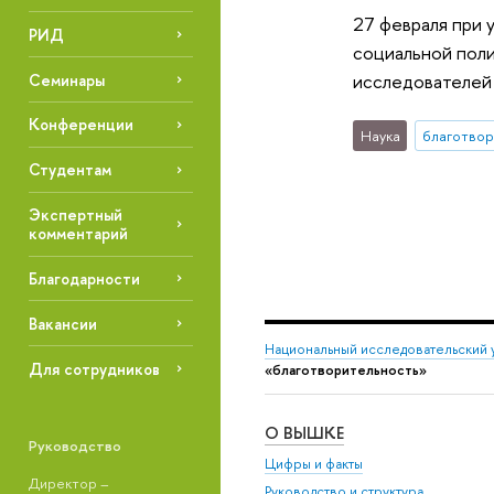
27 февраля при
РИД
социальной поли
исследователей 
Семинары
Конференции
Наука
благотвор
Студентам
Экспертный
комментарий
Благодарности
Вакансии
Национальный исследовательский 
Для сотрудников
«благотворительность»
О ВЫШКЕ
Руководство
Цифры и факты
Директор –
Руководство и структура