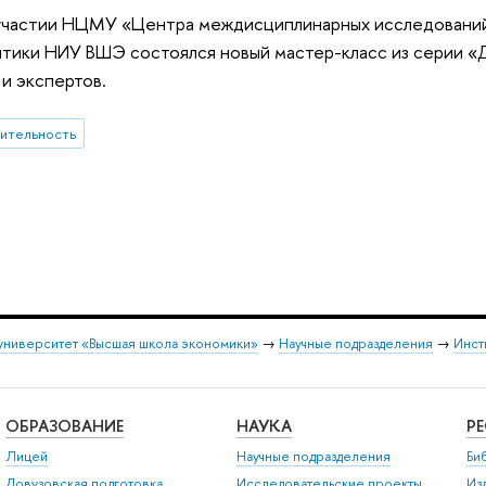
 участии НЦМУ «Центра междисциплинарных исследований
тики НИУ ВШЭ состоялся новый мастер-класс из серии «Д
и экспертов.
ительность
университет «Высшая школа экономики»
→
Научные подразделения
→
Инст
ОБРАЗОВАНИЕ
НАУКА
Р
Лицей
Научные подразделения
Би
Довузовская подготовка
Исследовательские проекты
Из