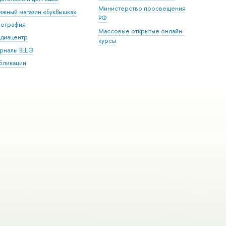
Министерство просвещения
ижный магазин «БукВышка»
РФ
пография
Массовые открытые онлайн-
диацентр
курсы
рналы ВШЭ
бликации