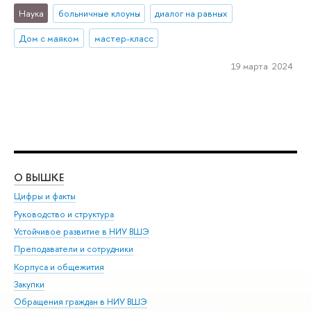
Наука
больничные клоуны
диалог на равных
Дом с маяком
мастер-класс
19 марта 2024
О ВЫШКЕ
ОБ
Цифры и факты
Ли
Руководство и структура
Дов
Устойчивое развитие в НИУ ВШЭ
Ол
Преподаватели и сотрудники
При
Корпуса и общежития
Вы
Закупки
При
Обращения граждан в НИУ ВШЭ
Ас