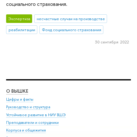
социального страхования.
Экспертиза
несчастные случаи на производстве
реабилитации
Фонд социального страхования
30 сентября 2022
О ВЫШКЕ
ОБ
Цифры и факты
Ли
Руководство и структура
Дов
Устойчивое развитие в НИУ ВШЭ
Ол
Преподаватели и сотрудники
При
Корпуса и общежития
Вы