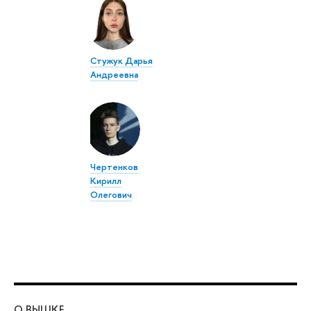
Стужук Дарья
Андреевна
Чертенков
Кирилл
Олегович
О ВЫШКЕ
ОБ