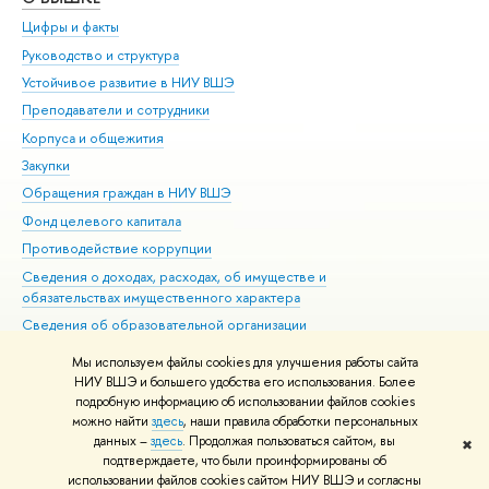
Цифры и факты
Ли
Руководство и структура
Дов
Устойчивое развитие в НИУ ВШЭ
Ол
Преподаватели и сотрудники
При
Корпуса и общежития
Вы
Закупки
При
Обращения граждан в НИУ ВШЭ
Ас
Фонд целевого капитала
До
Противодействие коррупции
Цен
Сведения о доходах, расходах, об имуществе и
Би
обязательствах имущественного характера
Об
Сведения об образовательной организации
Обр
Людям с ограниченными возможностями здоровья
Мы используем файлы cookies для улучшения работы сайта
Единая платежная страница
НИУ ВШЭ и большего удобства его использования. Более
подробную информацию об использовании файлов cookies
Работа в Вышке
можно найти
здесь
, наши правила обработки персональных
данных –
здесь
. Продолжая пользоваться сайтом, вы
✖
Редактору
подтверждаете, что были проинформированы об
© НИУ ВШЭ 1993–2026
Адреса и контакты
Условия использования
использовании файлов cookies сайтом НИУ ВШЭ и согласны