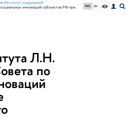
Институт социальной
РУС
EN
 социальных инноваций субъектов РФ при
тута Л.Н.
овета по
новаций
е
го