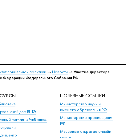
итут социальной политики
→
Новости
→
Участие директора
ете Федерации Федерального Собрания РФ
ЕСУРСЫ
ПОЛЕЗНЫЕ ССЫЛКИ
блиотека
Министерство науки и
высшего образования РФ
дательский дом ВШЭ
Министерство просвещения
ижный магазин «БукВышка»
РФ
пография
Массовые открытые онлайн-
диацентр
курсы