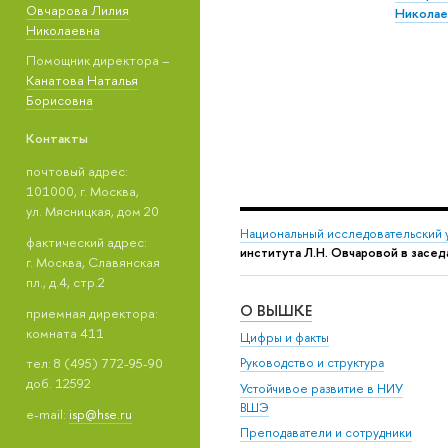
Овчарова Лилия
Николае
Николаевна
Помощник директора –
Канатова Наталья
Борисовна
Контакты
почтовый адрес:
101000, г. Москва,
ул. Мясницкая, дом 20
Национальный исследовательский 
фактический адрес:
института Л.Н. Овчаровой в зас
г. Москва, Славянская
пл., д.4, стр.2
О ВЫШКЕ
приемная директора:
комната 411
Цифры и факты
тел: 8 (495) 772-95-90
Руководство и структура
доб. 12592
Устойчивое развитие в НИУ
ВШЭ
e-mail:
isp@hse.ru
Преподаватели и сотрудники