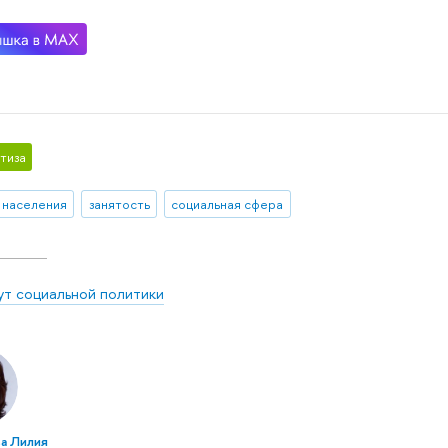
тиза
 населения
занятость
социальная сфера
ут социальной политики
а Лилия