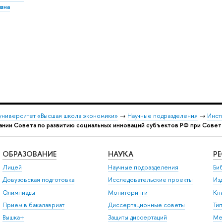
вна
университет «Высшая школа экономики»
→
Научные подразделения
→
Инст
едании Совета по развитию социальных инноваций субъектов РФ при Сов
ОБРАЗОВАНИЕ
НАУКА
Р
Лицей
Научные подразделения
Би
Довузовская подготовка
Исследовательские проекты
Из
Олимпиады
Мониторинги
Кн
Прием в бакалавриат
Диссертационные советы
Ти
Вышка+
Защиты диссертаций
Ме