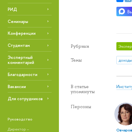
РИД
Семинары
Конференции
Студентам
Рубрики
Экспер
Экспертный
Темы
доходы
комментарий
Благодарности
Инстит
В статье
Вакансии
упомянуты
Для сотрудников
Персоны
Руководство
Директор –
Овчаров