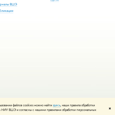
рналы ВШЭ
бликации
ьзовании файлов cookies можно найти
здесь
, наши правила обработки
и
Карта сайта
Редактору
✖
том НИУ ВШЭ и согласны с нашими правилами обработки персональных