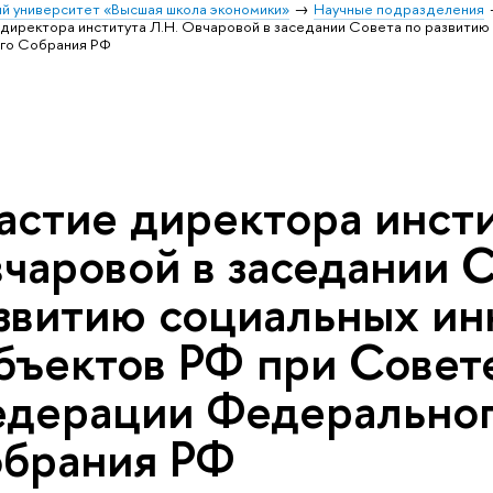
й университет «Высшая школа экономики»
Научные подразделения
 директора института Л.Н. Овчаровой в заседании Совета по развитию
го Собрания РФ
астие директора инсти
чаровой в заседании С
звитию социальных ин
бъектов РФ при Совет
дерации Федерально
брания РФ