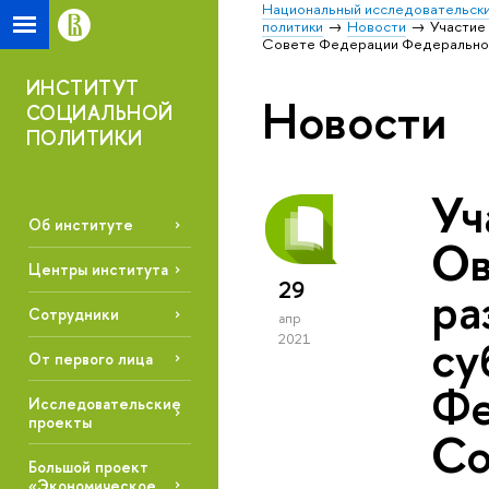
Национальный исследовательски
политики
Новости
Участие
Совете Федерации Федерально
ИНСТИТУТ
Новости
СОЦИАЛЬНОЙ
ПОЛИТИКИ
Уч
Об институте
Ов
Центры института
29
ра
Сотрудники
апр
су
2021
От первого лица
Фе
Исследовательские
проекты
Со
Большой проект
«Экономическое