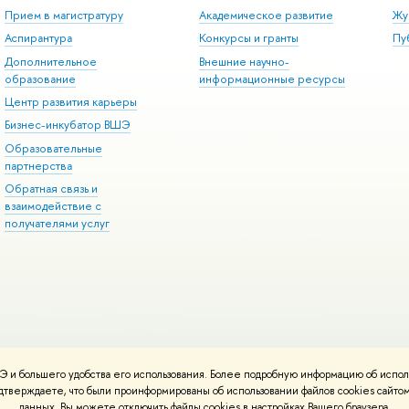
Прием в магистратуру
Академическое развитие
Жу
Аспирантура
Конкурсы и гранты
Пу
Дополнительное
Внешние научно-
образование
информационные ресурсы
Центр развития карьеры
Бизнес-инкубатор ВШЭ
Образовательные
партнерства
Обратная связь и
взаимодействие с
получателями услуг
 и большего удобства его использования. Более подробную информацию об испол
онтакты
Условия использования материалов
Политика конфиденциальност
подтверждаете, что были проинформированы об использовании файлов cookies сай
ботаны в
Школе дизайна НИУ ВШЭ
данных. Вы можете отключить файлы cookies в настройках Вашего браузера.