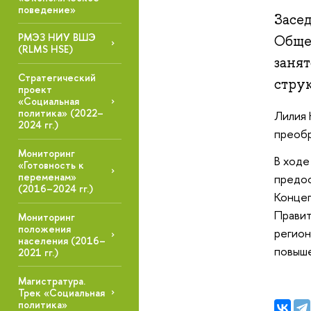
поведение»
Засе
РМЭЗ НИУ ВШЭ
Обще
(RLMS HSE)
занят
Стратегический
струк
проект
«Социальная
политика» (2022–
Лилия 
2024 гг.)
преобр
Мониторинг
В ходе
«Готовность к
переменам»
предос
(2016–2024 гг.)
Концеп
Правит
Мониторинг
положения
регион
населения (2016–
повыше
2021 гг.)
Магистратура.
Трек «Социальная
политика»