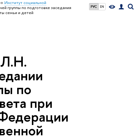
Институт социальной
РУС
EN
ей группы по подготовке заседания
ты семьи и детей
Л.Н.
седании
пы по
вета при
 Федерации
твенной