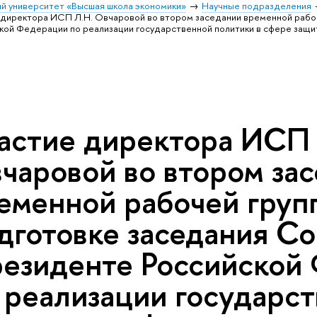
й университет «Высшая школа экономики»
Научные подразделения
 директора ИСП Л.Н. Овчаровой во втором заседании временной рабоч
кой Федерации по реализации государственной политики в сфере защи
астие директора ИСП 
чаровой во втором за
еменной рабочей груп
дготовке заседания Со
езиденте Российской
 реализации государс