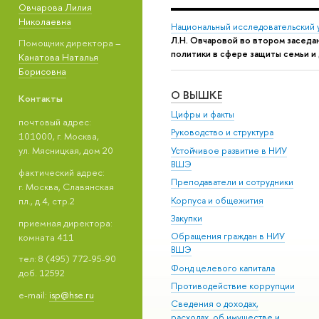
Овчарова Лилия
Николаевна
Национальный исследовательский 
Л.Н. Овчаровой во втором заседа
Помощник директора –
политики в сфере защиты семьи и
Канатова Наталья
Борисовна
О ВЫШКЕ
Контакты
Цифры и факты
почтовый адрес:
Руководство и структура
101000, г. Москва,
ул. Мясницкая, дом 20
Устойчивое развитие в НИУ
ВШЭ
фактический адрес:
Преподаватели и сотрудники
г. Москва, Славянская
Корпуса и общежития
пл., д.4, стр.2
Закупки
приемная директора:
Обращения граждан в НИУ
комната 411
ВШЭ
тел: 8 (495) 772-95-90
Фонд целевого капитала
доб. 12592
Противодействие коррупции
e-mail:
isp@hse.ru
Сведения о доходах,
расходах, об имуществе и