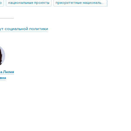
о
национальные проекты
приоритетные национальные проекты
ут социальной политики
а Лилия
вна