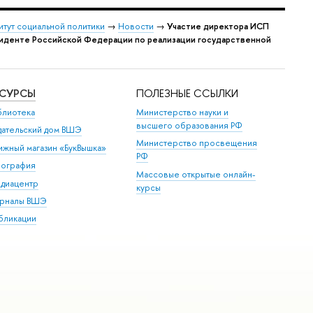
итут социальной политики
→
Новости
→
Участие директора ИСП
зиденте Российской Федерации по реализации государственной
ЕСУРСЫ
ПОЛЕЗНЫЕ ССЫЛКИ
блиотека
Министерство науки и
высшего образования РФ
дательский дом ВШЭ
Министерство просвещения
ижный магазин «БукВышка»
РФ
пография
Массовые открытые онлайн-
диацентр
курсы
рналы ВШЭ
бликации