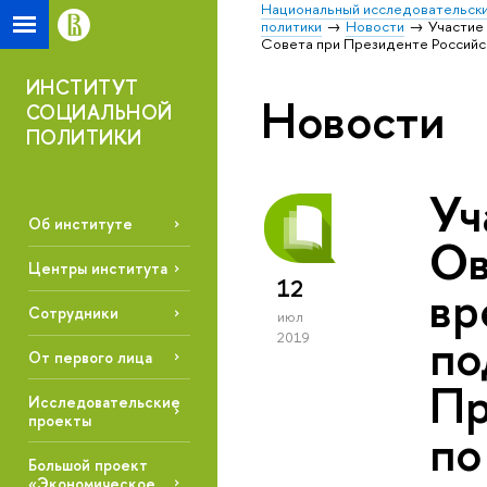
Национальный исследовательски
политики
Новости
Участие
Совета при Президенте Российс
ИНСТИТУТ
Новости
СОЦИАЛЬНОЙ
ПОЛИТИКИ
Уч
Об институте
Ов
Центры института
12
вр
Сотрудники
июл
по
2019
От первого лица
Пр
Исследовательские
проекты
по
Большой проект
«Экономическое