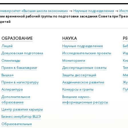
университет «Высшая школа экономики»
→
Научные подразделения
→
Инст
нии временной рабочей группы по подготовке заседания Совета при Пре
 детей
ОБРАЗОВАНИЕ
НАУКА
Р
Лицей
Научные подразделения
Би
Довузовская подготовка
Исследовательские проекты
Из
Олимпиады
Мониторинги
Кн
Прием в бакалавриат
Диссертационные советы
Ти
Вышка+
Защиты диссертаций
Ме
Прием в магистратуру
Академическое развитие
Жу
Аспирантура
Конкурсы и гранты
Пу
Дополнительное
Внешние научно-
образование
информационные ресурсы
Центр развития карьеры
Бизнес-инкубатор ВШЭ
Образовательные