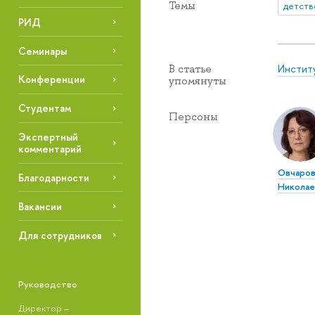
Темы
детств
РИД
Семинары
Инстит
В статье
Конференции
упомянуты
Студентам
Персоны
Экспертный
комментарий
Овчаров
Благодарности
Николае
Вакансии
Для сотрудников
Руководство
Директор –