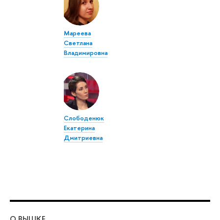
Мареева
Светлана
Владимировна
Слободенюк
Екатерина
Дмитриевна
О ВЫШКЕ
ОБ