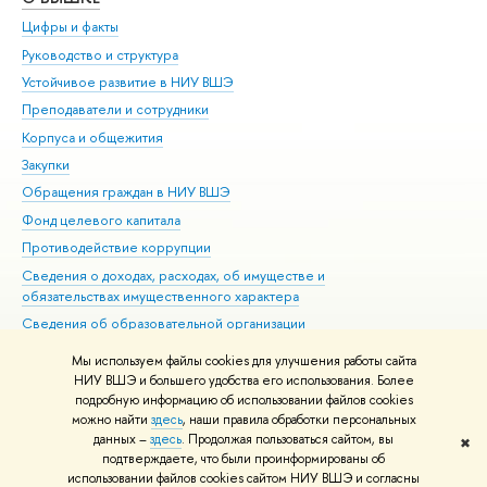
Цифры и факты
Ли
Руководство и структура
Дов
Устойчивое развитие в НИУ ВШЭ
Ол
Преподаватели и сотрудники
При
Корпуса и общежития
Вы
Закупки
При
Обращения граждан в НИУ ВШЭ
Ас
Фонд целевого капитала
До
Противодействие коррупции
Цен
Сведения о доходах, расходах, об имуществе и
Би
обязательствах имущественного характера
Об
Сведения об образовательной организации
Обр
Людям с ограниченными возможностями здоровья
Мы используем файлы cookies для улучшения работы сайта
Единая платежная страница
НИУ ВШЭ и большего удобства его использования. Более
подробную информацию об использовании файлов cookies
Работа в Вышке
можно найти
здесь
, наши правила обработки персональных
данных –
здесь
. Продолжая пользоваться сайтом, вы
✖
Редактору
подтверждаете, что были проинформированы об
© НИУ ВШЭ 1993–2026
Адреса и контакты
Условия использования
использовании файлов cookies сайтом НИУ ВШЭ и согласны