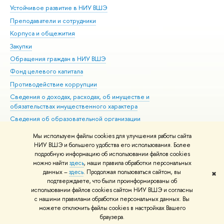
Устойчивое развитие в НИУ ВШЭ
Ол
Преподаватели и сотрудники
При
Корпуса и общежития
Вы
Закупки
При
Обращения граждан в НИУ ВШЭ
Ас
Фонд целевого капитала
До
Противодействие коррупции
Цен
Сведения о доходах, расходах, об имуществе и
Би
обязательствах имущественного характера
Об
Сведения об образовательной организации
Обр
Людям с ограниченными возможностями здоровья
Мы используем файлы cookies для улучшения работы сайта
Единая платежная страница
НИУ ВШЭ и большего удобства его использования. Более
подробную информацию об использовании файлов cookies
Работа в Вышке
можно найти
здесь
, наши правила обработки персональных
данных –
здесь
. Продолжая пользоваться сайтом, вы
✖
Редактору
подтверждаете, что были проинформированы об
© НИУ ВШЭ 1993–2026
Адреса и контакты
Условия использования
использовании файлов cookies сайтом НИУ ВШЭ и согласны
с нашими правилами обработки персональных данных. Вы
материалов
Политика конфиденциальности
Карта сайта
можете отключить файлы cookies в настройках Вашего
Шрифты HSE Sans и HSE Slab разработаны в
Школе дизайна НИУ ВШЭ
браузера.