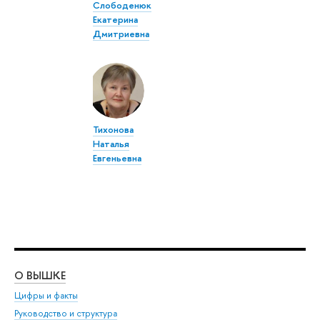
Слободенюк
Екатерина
Дмитриевна
Тихонова
Наталья
Евгеньевна
О ВЫШКЕ
ОБ
Цифры и факты
Ли
Руководство и структура
Дов