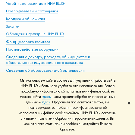
Устойчивое развитие в НИУ ВШЭ
Ол
Преподаватели и сотрудники
При
Корпуса и общежития
Вы
Закупки
При
Обращения граждан в НИУ ВШЭ
Ас
Фонд целевого капитала
До
Противодействие коррупции
Цен
Сведения о доходах, расходах, об имуществе и
Би
обязательствах имущественного характера
Об
Сведения об образовательной организации
Обр
Людям с ограниченными возможностями здоровья
Мы используем файлы cookies для улучшения работы сайта
Единая платежная страница
НИУ ВШЭ и большего удобства его использования. Более
подробную информацию об использовании файлов cookies
Работа в Вышке
можно найти
здесь
, наши правила обработки персональных
данных –
здесь
. Продолжая пользоваться сайтом, вы
✖
Редактору
подтверждаете, что были проинформированы об
© НИУ ВШЭ 1993–2026
Адреса и контакты
Условия использования
использовании файлов cookies сайтом НИУ ВШЭ и согласны
с нашими правилами обработки персональных данных. Вы
материалов
Политика конфиденциальности
Карта сайта
можете отключить файлы cookies в настройках Вашего
Шрифты HSE Sans и HSE Slab разработаны в
Школе дизайна НИУ ВШЭ
браузера.