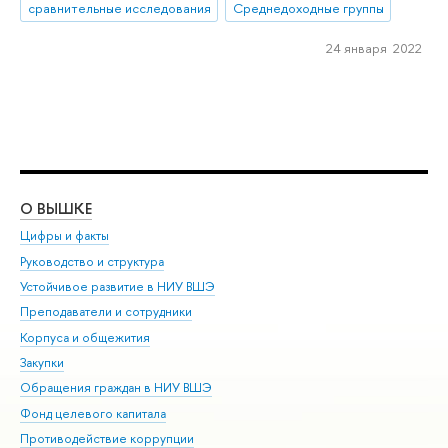
сравнительные исследования
Среднедоходные группы
24 января 2022
О ВЫШКЕ
ОБ
Цифры и факты
Ли
Руководство и структура
Дов
Устойчивое развитие в НИУ ВШЭ
Ол
Преподаватели и сотрудники
При
Корпуса и общежития
Вы
Закупки
При
Обращения граждан в НИУ ВШЭ
Ас
Фонд целевого капитала
До
Противодействие коррупции
Цен