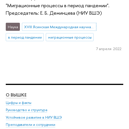
"Миграционные процессы в период пандемии".
Председатель: Е. Б. Деминцева (НИУ ВШЭ)
Наука
XVIII Ясинская Международная научная конференция
в период пандемии
миграционные процессы
7 апреля 2022
О ВЫШКЕ
ОБ
Цифры и факты
Ли
Руководство и структура
Дов
Устойчивое развитие в НИУ ВШЭ
Ол
Преподаватели и сотрудники
При