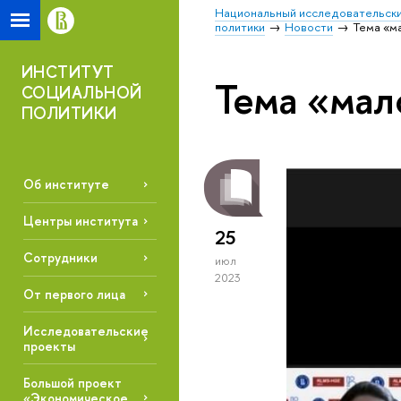
Национальный исследовательски
политики
Новости
Тема «м
ИНСТИТУТ
Тема «ма
СОЦИАЛЬНОЙ
ПОЛИТИКИ
Об институте
Центры института
25
Сотрудники
июл
2023
От первого лица
Исследовательские
проекты
Большой проект
«Экономическое