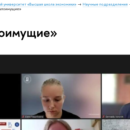
й университет «Высшая школа экономики»
Научные подразделения
алоимущие»
лоимущие»