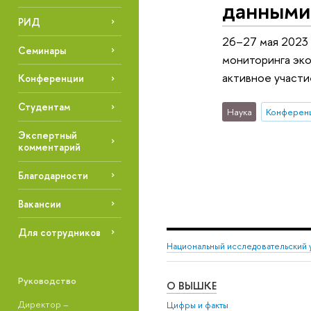
данным
РИД
26–27 мая 2023
Семинары
мониторинга эк
активное участи
Конференции
Студентам
Наука
Конферен
Экспертный
комментарий
Благодарности
Вакансии
Для сотрудников
Национальный исследовательский 
Руководство
О ВЫШКЕ
Директор –
Цифры и факты