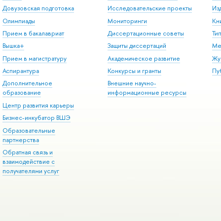
Довузовская подготовка
Исследовательские проекты
Из
Олимпиады
Мониторинги
Кн
Прием в бакалавриат
Диссертационные советы
Ти
Вышка+
Защиты диссертаций
Ме
Прием в магистратуру
Академическое развитие
Жу
Аспирантура
Конкурсы и гранты
Пу
Дополнительное
Внешние научно-
образование
информационные ресурсы
Центр развития карьеры
Бизнес-инкубатор ВШЭ
Образовательные
партнерства
Обратная связь и
взаимодействие с
получателями услуг