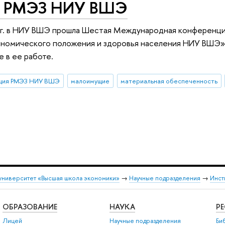
и РМЭЗ НИУ ВШЭ
 г. в НИУ ВШЭ прошла Шестая Международная конференци
ономического положения и здоровья населения НИУ ВШЭ
е в ее работе.
ция РМЭЗ НИУ ВШЭ
малоимущие
материальная обеспеченность
университет «Высшая школа экономики»
→
Научные подразделения
→
Инст
ОБРАЗОВАНИЕ
НАУКА
Р
Лицей
Научные подразделения
Би