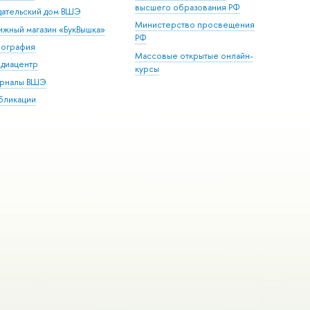
высшего образования РФ
дательский дом ВШЭ
Министерство просвещения
ижный магазин «БукВышка»
РФ
пография
Массовые открытые онлайн-
диацентр
курсы
рналы ВШЭ
бликации