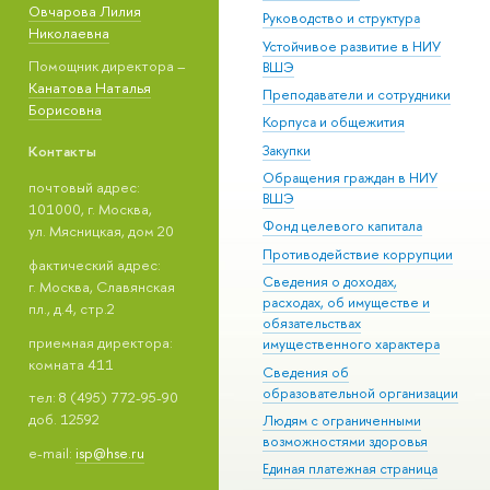
Овчарова Лилия
Руководство и структура
Николаевна
Устойчивое развитие в НИУ
Помощник директора –
ВШЭ
Канатова Наталья
Преподаватели и сотрудники
Борисовна
Корпуса и общежития
Контакты
Закупки
Обращения граждан в НИУ
почтовый адрес:
ВШЭ
101000, г. Москва,
Фонд целевого капитала
ул. Мясницкая, дом 20
Противодействие коррупции
фактический адрес:
Сведения о доходах,
г. Москва, Славянская
расходах, об имуществе и
пл., д.4, стр.2
обязательствах
приемная директора:
имущественного характера
комната 411
Сведения об
образовательной организации
тел: 8 (495) 772-95-90
доб. 12592
Людям с ограниченными
возможностями здоровья
e-mail:
isp@hse.ru
Единая платежная страница