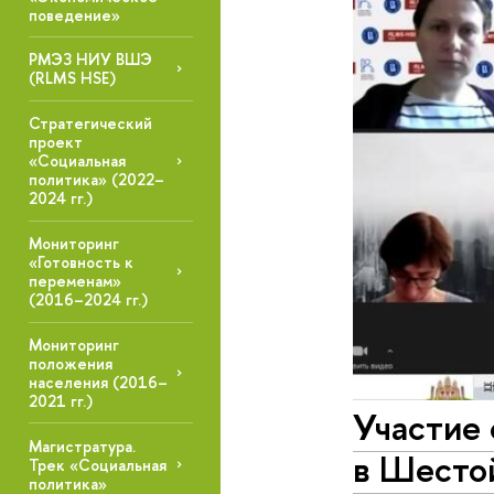
поведение»
РМЭЗ НИУ ВШЭ
(RLMS HSE)
Стратегический
проект
«Социальная
политика» (2022–
2024 гг.)
Мониторинг
«Готовность к
переменам»
(2016–2024 гг.)
Мониторинг
положения
населения (2016–
2021 гг.)
Участие 
Магистратура.
в Шесто
Трек «Социальная
политика»