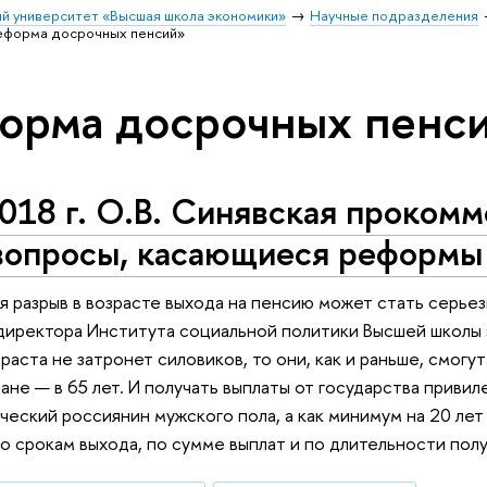
й университет «Высшая школа экономики»
Научные подразделения
еформа досрочных пенсий»
орма досрочных пенс
018 г. О.В. Синявская проком
 вопросы, касающиеся реформы
 разрыв в возрасте выхода на пенсию может стать серье
директора Института социальной политики Высшей школы
аста не затронет силовиков, то они, как и раньше, смогут
не — в 65 лет. И получать выплаты от государства привиле
еский россиянин мужского пола, а как минимум на 20 лет 
о срокам выхода, по сумме выплат и по длительности пол