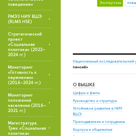
Экспертиза
повы
поведение»
РМЭЗ НИУ ВШЭ
(RLMS HSE)
Стратегический
проект
«Социальная
политика» (2022–
2024 гг.)
Национальный исследовательский 
Мониторинг
пенсий»
«Готовность к
переменам»
(2016–2024 гг.)
О ВЫШКЕ
Цифры и факты
Мониторинг
положения
Руководство и структура
населения (2016–
Устойчивое развитие в НИУ
2021 гг.)
ВШЭ
Преподаватели и сотрудники
Магистратура.
Трек «Социальная
Корпуса и общежития
политика»