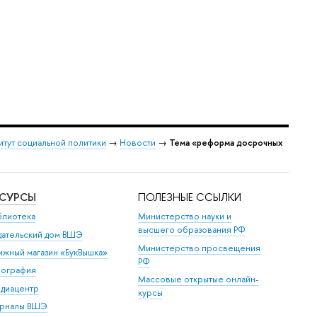
итут социальной политики
→
Новости
→
Тема «реформа досрочных
ЕСУРСЫ
ПОЛЕЗНЫЕ ССЫЛКИ
блиотека
Министерство науки и
высшего образования РФ
дательский дом ВШЭ
Министерство просвещения
ижный магазин «БукВышка»
РФ
пография
Массовые открытые онлайн-
диацентр
курсы
рналы ВШЭ