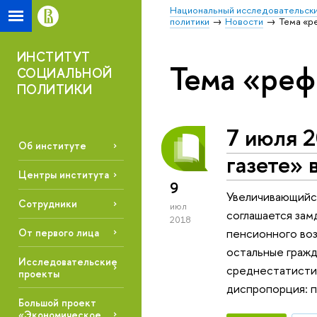
Национальный исследовательски
политики
Новости
Тема «р
ИНСТИТУТ
Тема «реф
СОЦИАЛЬНОЙ
ПОЛИТИКИ
7 июля 2
Об институте
газете»
Центры института
9
Увеличивающийся
Сотрудники
июл
соглашается зам
2018
пенсионного возр
От первого лица
остальные гражда
Исследовательские
среднестатистич
проекты
диспропорция: п
Большой проект
«Экономическое