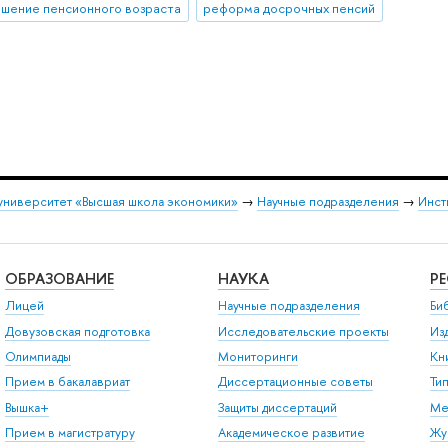
шение пенсионного возраста
реформа досрочных пенсий
университет «Высшая школа экономики»
→
Научные подразделения
→
Инст
ОБРАЗОВАНИЕ
НАУКА
Р
Лицей
Научные подразделения
Би
Довузовская подготовка
Исследовательские проекты
Из
Олимпиады
Мониторинги
Кн
Прием в бакалавриат
Диссертационные советы
Ти
Вышка+
Защиты диссертаций
Ме
Прием в магистратуру
Академическое развитие
Жу