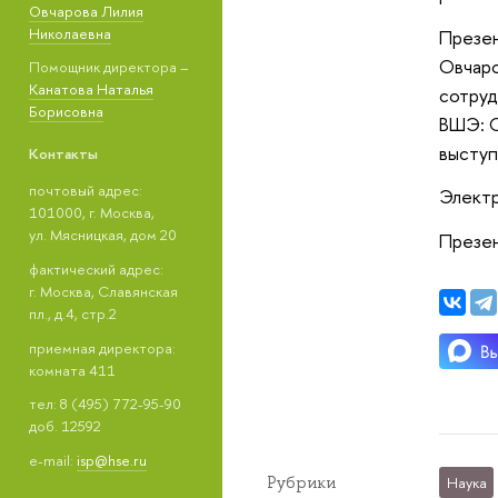
Овчарова Лилия
Николаевна
Презен
Овчаро
Помощник директора –
Канатова Наталья
сотруд
Борисовна
ВШЭ: С
высту
Контакты
почтовый адрес:
Электр
101000, г. Москва,
ул. Мясницкая, дом 20
Презен
фактический адрес:
г. Москва, Славянская
пл., д.4, стр.2
приемная директора:
комната 411
тел: 8 (495) 772-95-90
доб. 12592
e-mail:
isp@hse.ru
Рубрики
Наука