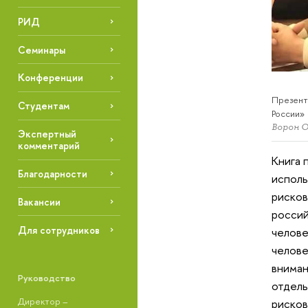
РИД
Семинары
Конференции
Презент
Студентам
России»
Ворон О
Экспертный
комментарий
Книга 
Благодарности
исполь
рисков
Вакансии
россий
Для сотрудников
челове
челове
вниман
Руководство
отдель
Директор –
рисков