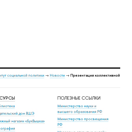
итут социальной политики
→
Новости
→
Презентация коллективной
ЕСУРСЫ
ПОЛЕЗНЫЕ ССЫЛКИ
блиотека
Министерство науки и
высшего образования РФ
дательский дом ВШЭ
Министерство просвещения
ижный магазин «БукВышка»
РФ
пография