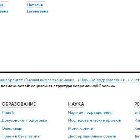
на
Наталья
евна
Евгеньевна
университет «Высшая школа экономики»
→
Научные подразделения
→
Инст
возможностей: социальная структура современной России»
ОБРАЗОВАНИЕ
НАУКА
Р
Лицей
Научные подразделения
Би
Довузовская подготовка
Исследовательские проекты
Из
Олимпиады
Мониторинги
Кн
Прием в бакалавриат
Диссертационные советы
Ти