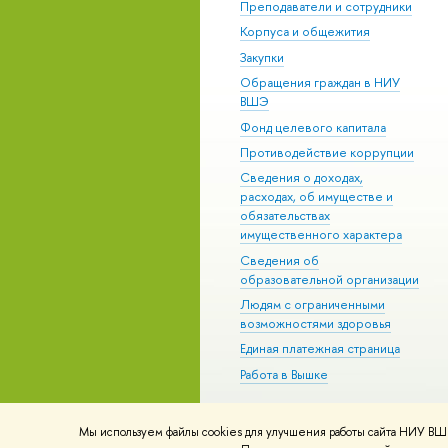
Преподаватели и сотрудники
Корпуса и общежития
Закупки
Обращения граждан в НИУ
ВШЭ
Фонд целевого капитала
Противодействие коррупции
Сведения о доходах,
расходах, об имуществе и
обязательствах
имущественного характера
Сведения об
образовательной организации
Людям с ограниченными
возможностями здоровья
Единая платежная страница
Работа в Вышке
Мы используем файлы cookies для улучшения работы сайта НИУ ВШЭ
© НИУ ВШЭ 1993–2026
Адреса и к