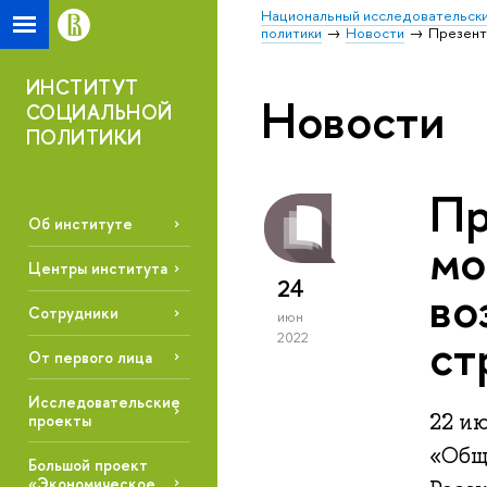
Национальный исследовательски
политики
Новости
Презент
ИНСТИТУТ
Новости
СОЦИАЛЬНОЙ
ПОЛИТИКИ
Пр
Об институте
мо
Центры института
24
во
Сотрудники
июн
ст
2022
От первого лица
Исследовательские
22 ию
проекты
«Общ
Большой проект
«Экономическое