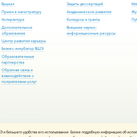
Вышка+
Защиты диссертаций
Ме
Прием в магистратуру
Академическое развитие
Жу
Аспирантура
Конкурсы и гранты
Пу
Дополнительное
Внешние научно-
образование
информационные ресурсы
Центр развития карьеры
Бизнес-инкубатор ВШЭ
Образовательные
партнерства
Обратная связь и
взаимодействие с
получателями услуг
 и большего удобства его использования. Более подробную информацию об испол
онтакты
Условия использования материалов
Политика конфиденциальност