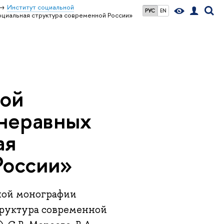
Институт социальной
РУС
EN
циальная структура современной России»
ной
неравных
ая
России»
вной монографии
труктура современной