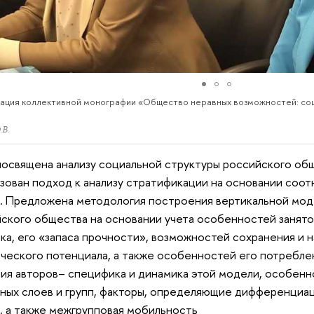
ация коллективной монографии «Общество неравных возможностей: со
.В.
посвящена анализу социальной структуры российского об
зован подход к анализу стратификации на основании соо
. Предложена методология построения вертикальной мо
ского общества на основании учета особенностей занято
ка, его «запаса прочности», возможностей сохранения и 
ческого потенциала, а также особенностей его потреблен
ия авторов– специфика и динамика этой модели, особен
ных слоев и групп, факторы, определяющие дифференциац
, а также межгрупповая мобильность