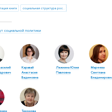
тация книги
социальная структура российского общества
ут социальной политики
Василий
Каравай
Лежнина Юлия
Мареева
дрович
Анастасия
Павловна
Светлана
Вадимовна
Владимировн
енюк
Тихонова