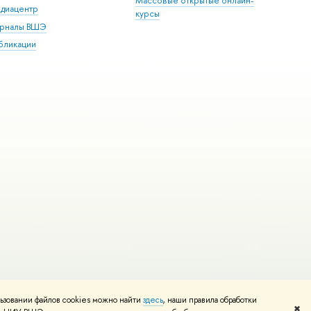
Массовые открытые онлайн-
диацентр
курсы
рналы ВШЭ
бликации
ьзовании файлов cookies можно найти
здесь
, наши правила обработки
и
Карта сайта
Редактору
✖