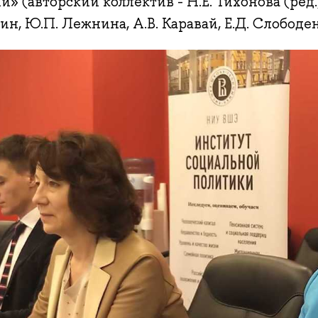
и» (авторский коллектив - Н.Е. Тихонова (ред.)
н, Ю.П. Лежнина, А.В. Каравай, Е.Д. Слободе