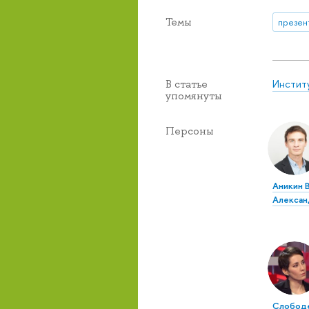
Темы
презен
Инстит
В статье
упомянуты
Персоны
Аникин 
Алексан
Слобод