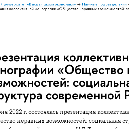
й университет «Высшая школа экономики»
Научные подразделения
ация коллективной монографии «Общество неравных возможностей: со
езентация коллектив
нографии «Общество 
зможностей: социальн
руктура современной 
ня 2022 г. состоялась презентация коллекти
ество неравных возможностей: социальная с