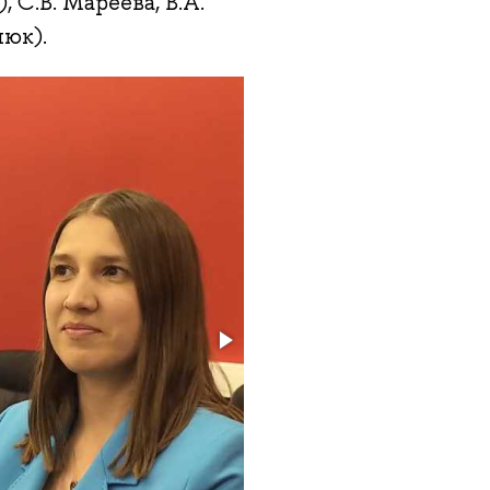
, С.В. Мареева, В.А.
нюк).