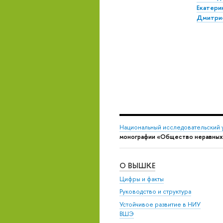
Екатери
Дмитри
Национальный исследовательский 
монографии «Общество неравных 
О ВЫШКЕ
Цифры и факты
Руководство и структура
Устойчивое развитие в НИУ
ВШЭ