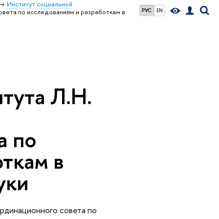
Институт социальной
РУС
EN
овета по исследованиям и разработкам в
тута Л.Н.
а по
откам в
уки
оординационного совета по