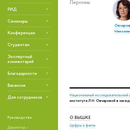
Персоны
РИД
Семинары
Овчаров
Николае
Конференции
Студентам
Экспертный
комментарий
Благодарности
Вакансии
Национальный исследовательский 
Для сотрудников
института Л.Н. Овчаровой в засе
О ВЫШКЕ
Руководство
Цифры и факты
Директор –