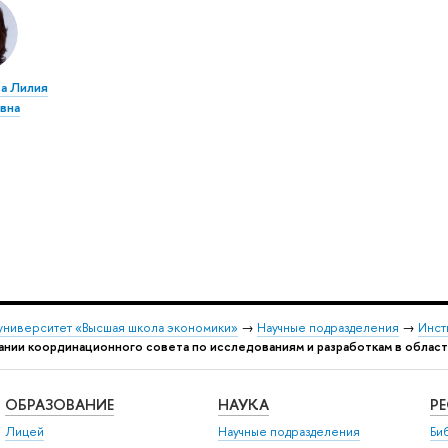
а Лилия
вна
университет «Высшая школа экономики»
→
Научные подразделения
→
Инст
дании координационного совета по исследованиям и разработкам в облас
ОБРАЗОВАНИЕ
НАУКА
Р
Лицей
Научные подразделения
Би