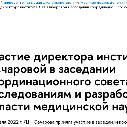
й университет «Высшая школа экономики»
Научные подразделения
 директора института Л.Н. Овчаровой в заседании координационного с
астие директора инсти
чаровой в заседании
ординационного совет
следованиям и разраб
ласти медицинской на
еля 2022 г. Л.Н. Овчарова приняла участие в заседании к