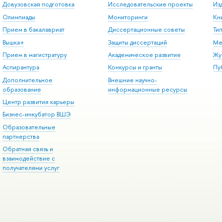
Довузовская подготовка
Исследовательские проекты
Из
Олимпиады
Мониторинги
Кн
Прием в бакалавриат
Диссертационные советы
Ти
Вышка+
Защиты диссертаций
Ме
Прием в магистратуру
Академическое развитие
Жу
Аспирантура
Конкурсы и гранты
Пу
Дополнительное
Внешние научно-
образование
информационные ресурсы
Центр развития карьеры
Бизнес-инкубатор ВШЭ
Образовательные
партнерства
Обратная связь и
взаимодействие с
получателями услуг