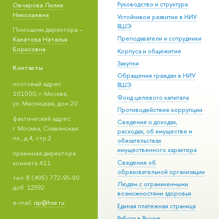
Руководство и структура
Овчарова Лилия
Николаевна
Устойчивое развитие в НИУ
ВШЭ
Помощник директора –
Преподаватели и сотрудники
Канатова Наталья
Борисовна
Корпуса и общежития
Закупки
Контакты
Обращения граждан в НИУ
почтовый адрес:
ВШЭ
101000, г. Москва,
Фонд целевого капитала
ул. Мясницкая, дом 20
Противодействие коррупции
фактический адрес:
Сведения о доходах,
г. Москва, Славянская
расходах, об имуществе и
пл., д.4, стр.2
обязательствах
имущественного характера
приемная директора:
комната 411
Сведения об
образовательной организации
тел: 8 (495) 772-95-90
Людям с ограниченными
доб. 12592
возможностями здоровья
e-mail:
isp@hse.ru
Единая платежная страница
Работа в Вышке