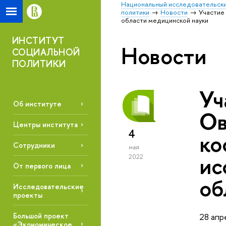
Национальный исследовательски
политики
Новости
Участие
области медицинской науки
ИНСТИТУТ
Новости
СОЦИАЛЬНОЙ
ПОЛИТИКИ
Уч
Об институте
Ов
Центры института
4
ко
Сотрудники
мая
ис
2022
От первого лица
об
Исследовательские
проекты
Большой проект
28 апр
«Экономическое