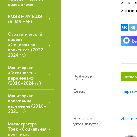
исслед
поведение»
иннова
РМЭЗ НИУ ВШЭ
(RLMS HSE)
Стратегический
проект
«Социальная
политика» (2022–
2024 гг.)
Мониторинг
«Готовность к
Рубрики
Экспер
переменам»
(2016–2024 гг.)
Темы
здраво
Мониторинг
положения
населения (2016–
2021 гг.)
Инстит
В статье
упомянуты
Магистратура.
Трек «Социальная
политика»