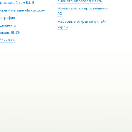
высшего образования РФ
дательский дом ВШЭ
Министерство просвещения
ижный магазин «БукВышка»
РФ
пография
Массовые открытые онлайн-
диацентр
курсы
рналы ВШЭ
бликации