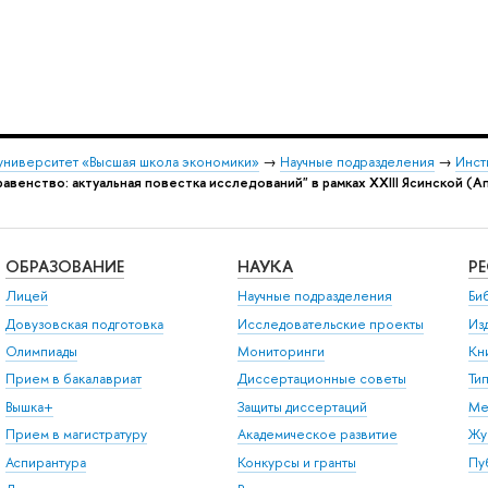
университет «Высшая школа экономики»
→
Научные подразделения
→
Инст
авенство: актуальная повестка исследований" в рамках XXIII Ясинской 
ОБРАЗОВАНИЕ
НАУКА
Р
Лицей
Научные подразделения
Би
Довузовская подготовка
Исследовательские проекты
Из
Олимпиады
Мониторинги
Кн
Прием в бакалавриат
Диссертационные советы
Ти
Вышка+
Защиты диссертаций
Ме
Прием в магистратуру
Академическое развитие
Жу
Аспирантура
Конкурсы и гранты
Пу