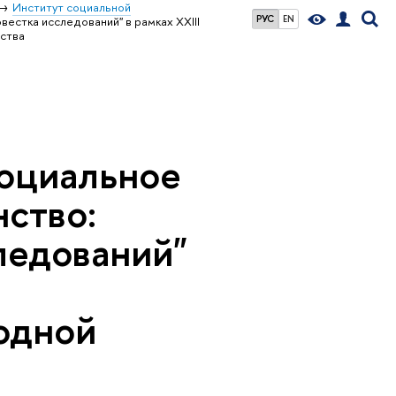
Институт социальной
РУС
EN
вестка исследований" в рамках XXIII
ества
Социальное
нство:
ледований"
одной