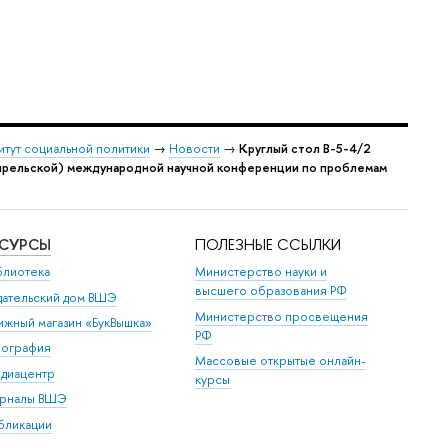
итут социальной политики
→
Новости
→
Круглый стол B-5-4/2
(Апрельской) международной научной конференции по проблемам
ЕСУРСЫ
ПОЛЕЗНЫЕ ССЫЛКИ
блиотека
Министерство науки и
высшего образования РФ
дательский дом ВШЭ
Министерство просвещения
ижный магазин «БукВышка»
РФ
пография
Массовые открытые онлайн-
диацентр
курсы
рналы ВШЭ
бликации