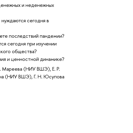
 денежных и неденежных
а нуждаются сегодня в
вете последствий пандемии?
ся сегодня при изучении
йского общества?
ния и ценностной динамике?
. Мареева (НИУ ВШЭ), Е. Р.
на (НИУ ВШЭ), Г. Н. Юсупова