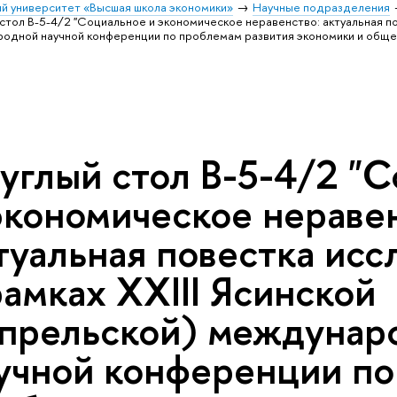
й университет «Высшая школа экономики»
Научные подразделения
стол B-5-4/2 "Социальное и экономическое неравенство: актуальная по
родной научной конференции по проблемам развития экономики и общ
углый стол B-5-4/2 "
экономическое нераве
туальная повестка исс
рамках XXIII Ясинской
прельской) междунар
учной конференции по