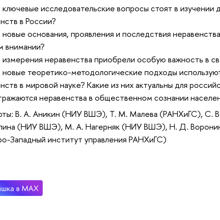
е ключевые исследовательские вопросы стоят в изучении
нств в России?
е новые основания, проявления и последствия неравенств
м внимании?
е измерения неравенства приобрели особую важность в с
е новые теоретико-методологические подходы используют
нств в мировой науке? Какие из них актуальны для росси
отражаются неравенства в общественном сознании населе
ты: В. А. Аникин (НИУ ВШЭ), Т. М. Малева (РАНХиГС), С. В
лина (НИУ ВШЭ), М. А. Нагерняк (НИУ ВШЭ), Н. Д. Ворони
о-Западный институт управления РАНХиГС)