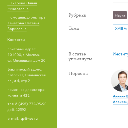
Овчарова Лилия
Николаевна
Рубрики
Наука
Помощник директора –
Канатова Наталья
Темы
Борисовна
Контакты
почтовый адрес:
Инстит
В статье
101000, г. Москва,
упомянуты
ул. Мясницкая, дом 20
фактический адрес:
Персоны
г. Москва, Славянская
пл., д.4, стр.2
приемная директора:
комната 411
Аникин 
Алексан
тел: 8 (495) 772-95-90
доб. 12592
e-mail:
isp@hse.ru