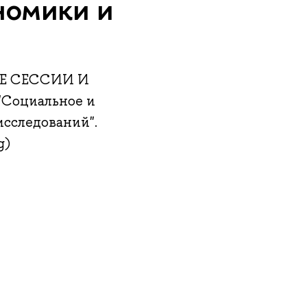
номики и
НЫЕ СЕССИИ И
"Социальное и
исследований".
g)