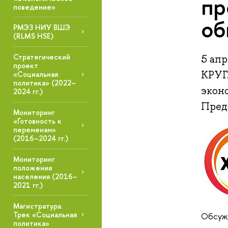
пр
поведение»
об
РМЭЗ НИУ ВШЭ
(RLMS HSE)
Стратегический
5 ап
проект
КРУГ
«Социальная
политика» (2022–
эконо
2024 гг.)
Предс
Мониторинг
«Готовность к
переменам»
(2016–2024 гг.)
Мониторинг
положения
населения (2016–
2021 гг.)
Магистратура.
Трек «Социальная
Обсуж
политика»