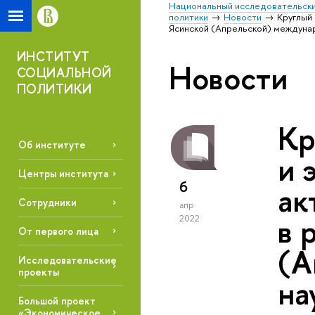
Национальный исследовательски
политики
Новости
Круглый 
Ясинской (Апрельской) междуна
ИНСТИТУТ
Новости
СОЦИАЛЬНОЙ
ПОЛИТИКИ
Кр
Об институте
и 
Центры института
6
ак
Сотрудники
апр
в 
2022
От первого лица
(А
Исследовательские
проекты
на
Большой проект
«Экономическое