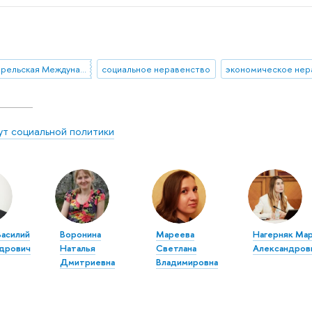
XVIII Апрельская Международная научная конферениция
социальное неравенство
ут социальной политики
Василий
Воронина
Мареева
Нагерняк Ма
дрович
Наталья
Светлана
Александров
Дмитриевна
Владимировна