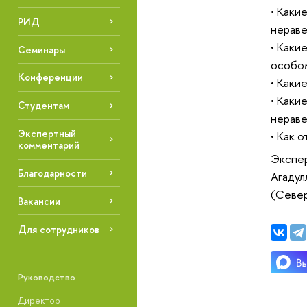
• Каки
РИД
нераве
• Каки
Семинары
особо
Конференции
• Каки
• Каки
Студентам
нераве
Экспертный
• Как 
комментарий
Экспер
Благодарности
Агадул
(Север
Вакансии
Для сотрудников
Руководство
Директор –