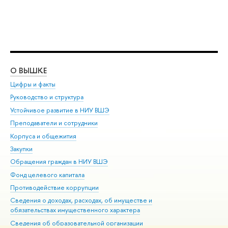
О ВЫШКЕ
ОБ
Цифры и факты
Ли
Руководство и структура
Дов
Устойчивое развитие в НИУ ВШЭ
Ол
Преподаватели и сотрудники
При
Корпуса и общежития
Вы
Закупки
При
Обращения граждан в НИУ ВШЭ
Ас
Фонд целевого капитала
До
Противодействие коррупции
Цен
Сведения о доходах, расходах, об имуществе и
Би
обязательствах имущественного характера
Об
Сведения об образовательной организации
Обр