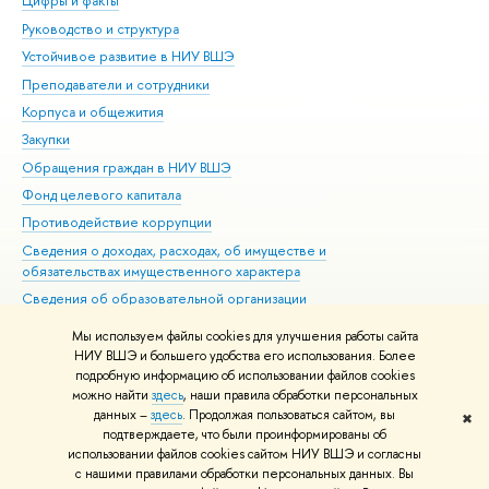
Цифры и факты
Ли
Руководство и структура
Дов
Устойчивое развитие в НИУ ВШЭ
Ол
Преподаватели и сотрудники
При
Корпуса и общежития
Вы
Закупки
При
Обращения граждан в НИУ ВШЭ
Ас
Фонд целевого капитала
До
Противодействие коррупции
Цен
Сведения о доходах, расходах, об имуществе и
Би
обязательствах имущественного характера
Об
Сведения об образовательной организации
Обр
Людям с ограниченными возможностями здоровья
Мы используем файлы cookies для улучшения работы сайта
Единая платежная страница
НИУ ВШЭ и большего удобства его использования. Более
подробную информацию об использовании файлов cookies
Работа в Вышке
можно найти
здесь
, наши правила обработки персональных
данных –
здесь
. Продолжая пользоваться сайтом, вы
✖
Редактору
подтверждаете, что были проинформированы об
© НИУ ВШЭ 1993–2026
Адреса и контакты
Условия использования
использовании файлов cookies сайтом НИУ ВШЭ и согласны
с нашими правилами обработки персональных данных. Вы
материалов
Политика конфиденциальности
Карта сайта