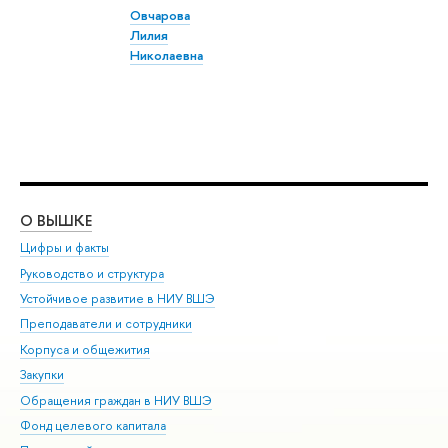
Овчарова
Лилия
Николаевна
О ВЫШКЕ
ОБ
Цифры и факты
Ли
Руководство и структура
Дов
Устойчивое развитие в НИУ ВШЭ
Ол
Преподаватели и сотрудники
При
Корпуса и общежития
Вы
Закупки
При
Обращения граждан в НИУ ВШЭ
Ас
Фонд целевого капитала
До