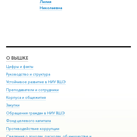
Лилия
Николаевна
О ВЫШКЕ
ОБ
Цифры и факты
Ли
Руководство и структура
Дов
Устойчивое развитие в НИУ ВШЭ
Ол
Преподаватели и сотрудники
При
Корпуса и общежития
Вы
Закупки
При
Обращения граждан в НИУ ВШЭ
Ас
Фонд целевого капитала
До
Противодействие коррупции
Цен
Сведения о доходах, расходах, об имуществе и
Би