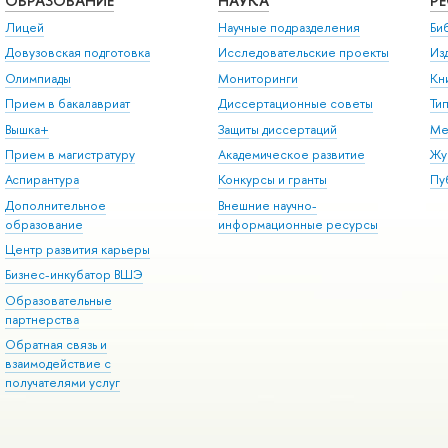
ОБРАЗОВАНИЕ
НАУКА
Р
Лицей
Научные подразделения
Би
Довузовская подготовка
Исследовательские проекты
Из
Олимпиады
Мониторинги
Кн
Прием в бакалавриат
Диссертационные советы
Ти
Вышка+
Защиты диссертаций
Ме
Прием в магистратуру
Академическое развитие
Жу
Аспирантура
Конкурсы и гранты
Пу
Дополнительное
Внешние научно-
образование
информационные ресурсы
Центр развития карьеры
Бизнес-инкубатор ВШЭ
Образовательные
партнерства
Обратная связь и
взаимодействие с
получателями услуг