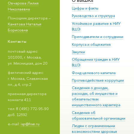
О ВЫШКЕ
Овчарова Лилия
Цифры и факты
Николаевна
Руководство и структура
Помощник директора –
Устойчивое развитие в НИУ
Канатова Наталья
ВШЭ
Борисовна
Преподаватели и сотрудники
Контакты
Корпуса и общежития
почтовый адрес:
Закупки
101000, г. Москва,
Обращения граждан в НИУ
ул. Мясницкая, дом 20
ВШЭ
фактический адрес:
Фонд целевого капитала
г. Москва, Славянская
Противодействие коррупции
пл., д.4, стр.2
Сведения о доходах,
приемная директора:
расходах, об имуществе и
обязательствах
комната 411
имущественного характера
тел: 8 (495) 772-95-90
Сведения об
доб. 12592
образовательной организации
e-mail:
isp@hse.ru
Людям с ограниченными
возможностями здоровья