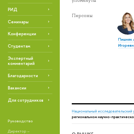
упомянуты
РИД
Персоны
Семинары
Конференции
Пишняк 
Игоревн
Студентам
Экспертный
комментарий
Благодарности
Вакансии
Для сотрудников
Национальный исследовательский 
региональном научно-практическо
Руководство
Директор –