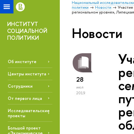
Национальный исследовательски
политики
Новости
Участие
региональном уровне», Липецкая
ИНСТИТУТ
Новости
СОЦИАЛЬНОЙ
ПОЛИТИКИ
Уч
Об институте
ре
Центры института
28
се
Сотрудники
июл
пу
2019
От первого лица
ре
Исследовательские
проекты
об
Большой проект
«Экономическое