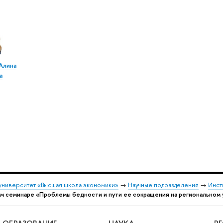
Алина
а
университет «Высшая школа экономики»
→
Научные подразделения
→
Инст
м семинаре «Проблемы бедности и пути ее сокращения на региональном 