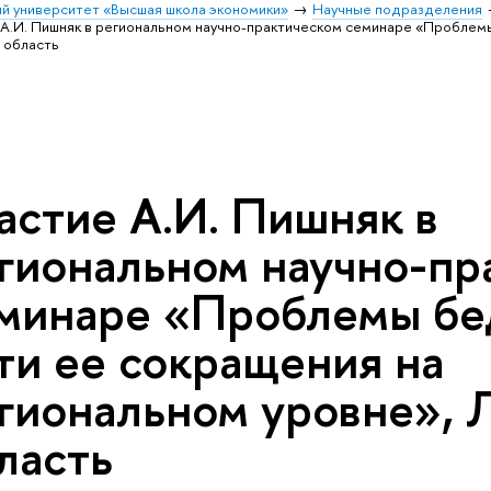
й университет «Высшая школа экономики»
Научные подразделения
 А.И. Пишняк в региональном научно-практическом семинаре «Проблемы
 область
астие А.И. Пишняк в
гиональном научно-пр
минаре «Проблемы бе
ти ее сокращения на
гиональном уровне», 
ласть