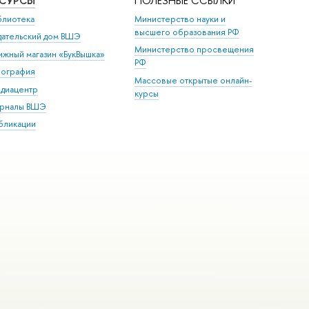
ЕСУРСЫ
ПОЛЕЗНЫЕ ССЫЛКИ
блиотека
Министерство науки и
высшего образования РФ
дательский дом ВШЭ
Министерство просвещения
ижный магазин «БукВышка»
РФ
пография
Массовые открытые онлайн-
диацентр
курсы
рналы ВШЭ
бликации