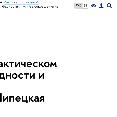
Институт социальной
РУС
EN
 бедности и пути ее сокращения на
актическом
дности и
Липецкая