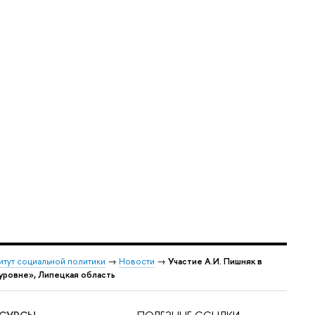
итут социальной политики
→
Новости
→
Участие А.И. Пишняк в
уровне», Липецкая область