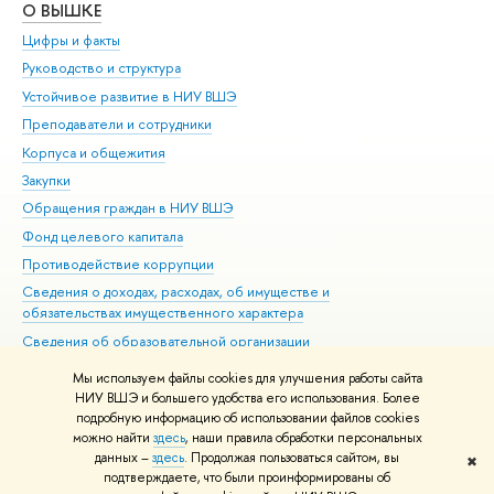
О ВЫШКЕ
ОБ
Цифры и факты
Ли
Руководство и структура
Дов
Устойчивое развитие в НИУ ВШЭ
Ол
Преподаватели и сотрудники
При
Корпуса и общежития
Вы
Закупки
При
Обращения граждан в НИУ ВШЭ
Ас
Фонд целевого капитала
До
Противодействие коррупции
Цен
Сведения о доходах, расходах, об имуществе и
Би
обязательствах имущественного характера
Об
Сведения об образовательной организации
Обр
Людям с ограниченными возможностями здоровья
Мы используем файлы cookies для улучшения работы сайта
Единая платежная страница
НИУ ВШЭ и большего удобства его использования. Более
подробную информацию об использовании файлов cookies
Работа в Вышке
можно найти
здесь
, наши правила обработки персональных
данных –
здесь
. Продолжая пользоваться сайтом, вы
✖
Редактору
подтверждаете, что были проинформированы об