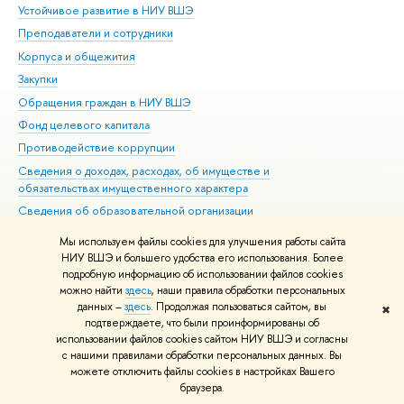
Устойчивое развитие в НИУ ВШЭ
Ол
Преподаватели и сотрудники
При
Корпуса и общежития
Вы
Закупки
При
Обращения граждан в НИУ ВШЭ
Ас
Фонд целевого капитала
До
Противодействие коррупции
Цен
Сведения о доходах, расходах, об имуществе и
Би
обязательствах имущественного характера
Об
Сведения об образовательной организации
Обр
Людям с ограниченными возможностями здоровья
Мы используем файлы cookies для улучшения работы сайта
Единая платежная страница
НИУ ВШЭ и большего удобства его использования. Более
подробную информацию об использовании файлов cookies
Работа в Вышке
можно найти
здесь
, наши правила обработки персональных
данных –
здесь
. Продолжая пользоваться сайтом, вы
✖
Редактору
подтверждаете, что были проинформированы об
© НИУ ВШЭ 1993–2026
Адреса и контакты
Условия использования
использовании файлов cookies сайтом НИУ ВШЭ и согласны
с нашими правилами обработки персональных данных. Вы
материалов
Политика конфиденциальности
Карта сайта
можете отключить файлы cookies в настройках Вашего
Шрифты HSE Sans и HSE Slab разработаны в
Школе дизайна НИУ ВШЭ
браузера.