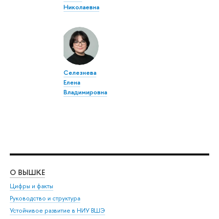
Николаевна
Селезнева
Елена
Владимировна
О ВЫШКЕ
ОБ
Цифры и факты
Ли
Руководство и структура
Дов
Устойчивое развитие в НИУ ВШЭ
Ол