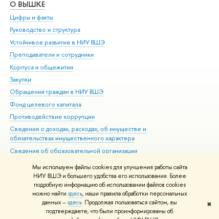
О ВЫШКЕ
ОБ
Цифры и факты
Ли
Руководство и структура
Дов
Устойчивое развитие в НИУ ВШЭ
Ол
Преподаватели и сотрудники
При
Корпуса и общежития
Вы
Закупки
При
Обращения граждан в НИУ ВШЭ
Ас
Фонд целевого капитала
До
Противодействие коррупции
Цен
Сведения о доходах, расходах, об имуществе и
Би
обязательствах имущественного характера
Об
Сведения об образовательной организации
Обр
Людям с ограниченными возможностями здоровья
Мы используем файлы cookies для улучшения работы сайта
Единая платежная страница
НИУ ВШЭ и большего удобства его использования. Более
подробную информацию об использовании файлов cookies
Работа в Вышке
можно найти
здесь
, наши правила обработки персональных
данных –
здесь
. Продолжая пользоваться сайтом, вы
✖
Редактору
подтверждаете, что были проинформированы об