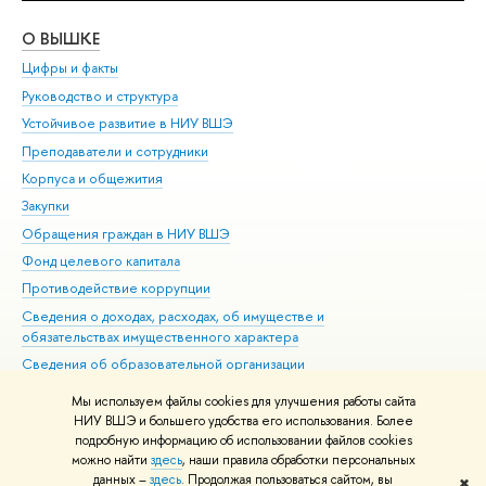
О ВЫШКЕ
ОБ
Цифры и факты
Ли
Руководство и структура
Дов
Устойчивое развитие в НИУ ВШЭ
Ол
Преподаватели и сотрудники
При
Корпуса и общежития
Вы
Закупки
При
Обращения граждан в НИУ ВШЭ
Ас
Фонд целевого капитала
До
Противодействие коррупции
Цен
Сведения о доходах, расходах, об имуществе и
Би
обязательствах имущественного характера
Об
Сведения об образовательной организации
Обр
Людям с ограниченными возможностями здоровья
Мы используем файлы cookies для улучшения работы сайта
Единая платежная страница
НИУ ВШЭ и большего удобства его использования. Более
подробную информацию об использовании файлов cookies
Работа в Вышке
можно найти
здесь
, наши правила обработки персональных
данных –
здесь
. Продолжая пользоваться сайтом, вы
✖