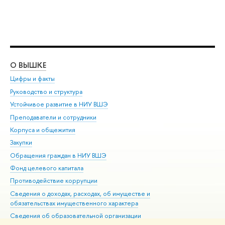
О ВЫШКЕ
ОБ
Цифры и факты
Ли
Руководство и структура
Дов
Устойчивое развитие в НИУ ВШЭ
Ол
Преподаватели и сотрудники
При
Корпуса и общежития
Вы
Закупки
При
Обращения граждан в НИУ ВШЭ
Ас
Фонд целевого капитала
До
Противодействие коррупции
Цен
Сведения о доходах, расходах, об имуществе и
Би
обязательствах имущественного характера
Об
Сведения об образовательной организации
Обр