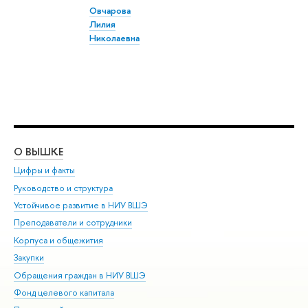
Овчарова
Лилия
Николаевна
О ВЫШКЕ
ОБ
Цифры и факты
Ли
Руководство и структура
Дов
Устойчивое развитие в НИУ ВШЭ
Ол
Преподаватели и сотрудники
При
Корпуса и общежития
Вы
Закупки
При
Обращения граждан в НИУ ВШЭ
Ас
Фонд целевого капитала
До