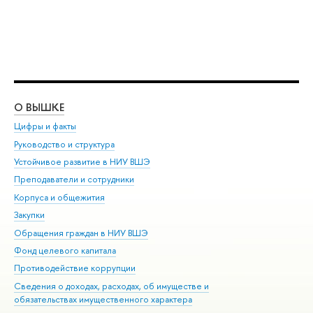
О ВЫШКЕ
ОБ
Цифры и факты
Ли
Руководство и структура
Дов
Устойчивое развитие в НИУ ВШЭ
Ол
Преподаватели и сотрудники
При
Корпуса и общежития
Вы
Закупки
При
Обращения граждан в НИУ ВШЭ
Ас
Фонд целевого капитала
До
Противодействие коррупции
Цен
Сведения о доходах, расходах, об имуществе и
Би
обязательствах имущественного характера
Об