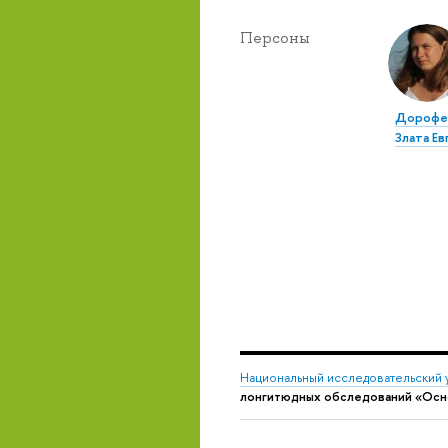
Персоны
Дорофе
Злата Ев
Национальный исследовательский 
лонгитюдных обследований «Осн