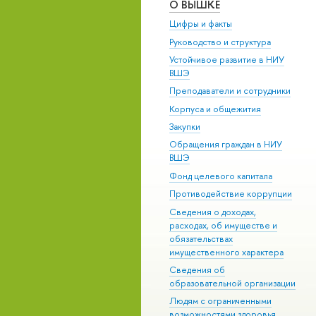
О ВЫШКЕ
Цифры и факты
Руководство и структура
Устойчивое развитие в НИУ
ВШЭ
Преподаватели и сотрудники
Корпуса и общежития
Закупки
Обращения граждан в НИУ
ВШЭ
Фонд целевого капитала
Противодействие коррупции
Сведения о доходах,
расходах, об имуществе и
обязательствах
имущественного характера
Сведения об
образовательной организации
Людям с ограниченными
возможностями здоровья