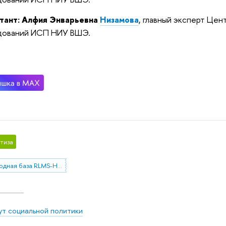
тант: Алфия Энварьевна
Низамова
, главный эксперт Це
дований ИСП НИУ ВШЭ.
тиза
лонгитюдная база RLMS-HSE
ут социальной политики