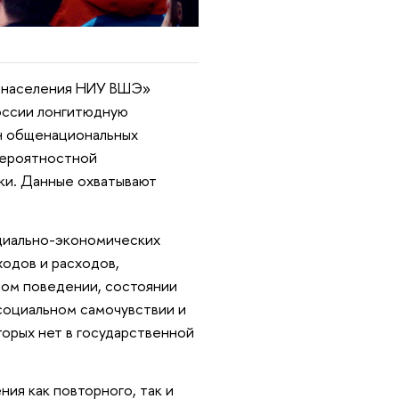
я населения НИУ ВШЭ»
оссии лонгитюдную
лн общенациональных
вероятностной
ки. Данные охватывают
циально-экономических
ходов и расходов,
ном поведении, состоянии
 социальном самочувствии и
торых нет в государственной
я как повторного, так и