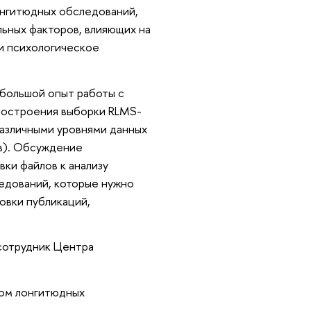
онгитюдных обследований,
льных факторов, влияющих на
 и психологическое
большой опыт работы с
построения выборки RLMS-
различными уровнями данных
ов). Обсуждение
вки файлов к анализу
ледований, которые нужно
овки публикаций,
 сотрудник Центра
ром лонгитюдных