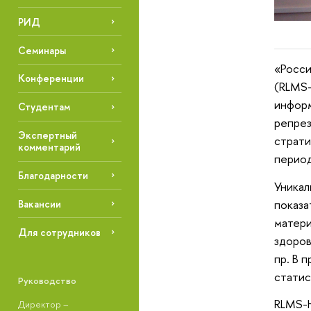
РИД
Семинары
«Росси
Конференции
(RLMS-
информ
Студентам
репрез
Экспертный
страти
комментарий
период
Благодарности
Уникал
показа
Вакансии
матери
Для сотрудников
здоров
пр. В 
статис
Руководство
RLMS-H
Директор –