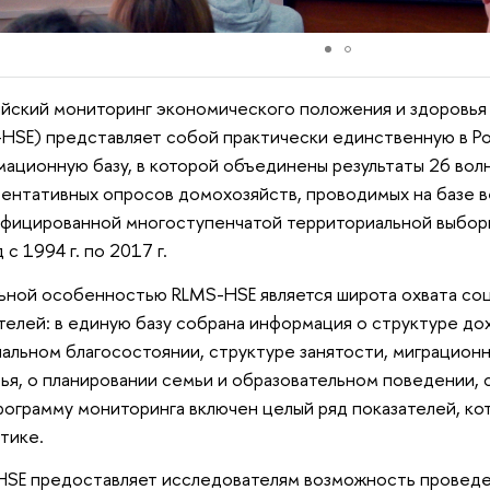
йский мониторинг экономического положения и здоровь
HSE) представляет собой практически единственную в Р
ационную базу, в которой объединены результаты 26 во
ентативных опросов домохозяйств, проводимых на базе 
фицированной многоступенчатой территориальной выбор
 с 1994 г. по 2017 г.
ьной особенностью RLMS-HSE является широта охвата со
телей: в единую базу собрана информация о структуре до
альном благосостоянии, структуре занятости, миграцион
ья, о планировании семьи и образовательном поведении,
программу мониторинга включен целый ряд показателей, ко
тике.
SE предоставляет исследователям возможность проведени