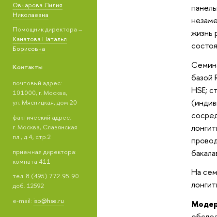
Овчарова Лилия
панель
Николаевна
незаме
Помощник директора –
жизнь 
Канатова Наталья
состоя
Борисовна
Семина
Контакты
базой 
почтовый адрес:
HSE; с
101000, г. Москва,
(индив
ул. Мясницкая, дом 20
сосред
фактический адрес:
лонгит
г. Москва, Славянская
пл., д.4, стр.2
провод
приемная директора:
бакала
комната 411
На сем
тел: 8 (495) 772-95-90
лонги
доб. 12592
e-mail:
isp@hse.ru
Модер
обсле