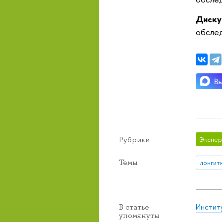
Диску
обсле
Рубрики
Экспер
Темы
Инстит
В статье
упомянуты