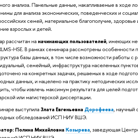
ного анализа. Панельные данные, накапливаемые в ходе л
нимы для анализа экономических, поведенческих и социа
российских семей, материальное благополучие, здоровье
ние взрослых и детей.
р рассчитан на
начинающих пользователей
, имеющих не
RLMS-HSE. В рамках семинара рассмотрены особенности 
труктура базы данных, в том числе возможности работы с 
идуальный, семейный, инфраструктура населенных пункт
оточено на конкретных задачах, решаемых в ходе подгото
юдных данных, и нацелено на практику методических исс
ить, чтобы извлечь максимум результата для целей подгот
врской или магистерской диссертации.
инаре выступила
Злата Евгеньевна
Дорофеева
, научный
тюдных обследований ИСП НИУ ВШЭ.
атор: Полина Михайловна
Козырева
, заведующая Цент
дований ИСП НИУ ВШЭ.