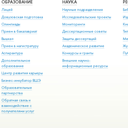
ОБРАЗОВАНИЕ
НАУКА
Р
Лицей
Научные подразделения
Би
Довузовская подготовка
Исследовательские проекты
Из
Олимпиады
Мониторинги
Кн
Прием в бакалавриат
Диссертационные советы
Ти
Вышка+
Защиты диссертаций
Ме
Прием в магистратуру
Академическое развитие
Жу
Аспирантура
Конкурсы и гранты
Пу
Дополнительное
Внешние научно-
образование
информационные ресурсы
Центр развития карьеры
Бизнес-инкубатор ВШЭ
Образовательные
партнерства
Обратная связь и
взаимодействие с
получателями услуг