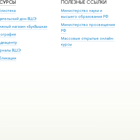
ЕСУРСЫ
ПОЛЕЗНЫЕ ССЫЛКИ
блиотека
Министерство науки и
высшего образования РФ
дательский дом ВШЭ
Министерство просвещения
ижный магазин «БукВышка»
РФ
пография
Массовые открытые онлайн-
диацентр
курсы
рналы ВШЭ
бликации