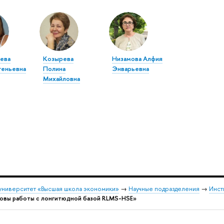
ева
Козырева
Низамова Алфия
геньевна
Полина
Энварьевна
Михайловна
университет «Высшая школа экономики»
→
Научные подразделения
→
Инст
овы работы с лонгитюдной базой RLMS-HSE»