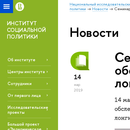
Национальный исследовательски
политики
Новости
Семинар
ИНСТИТУТ
Новости
СОЦИАЛЬНОЙ
ПОЛИТИКИ
Се
Об институте
об
Центры института
14
ло
Сотрудники
мар
2019
От первого лица
14 м
Исследовательские
обсл
проекты
лонг
Большой проект
«Экономическое