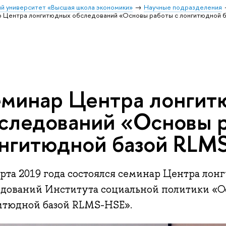
й университет «Высшая школа экономики»
Научные подразделения
 Центра лонгитюдных обследований «Основы работы с лонгитюдной 
минар Центра лонгит
следований «Основы р
нгитюдной базой RLM
арта 2019 года состоялся семинар Центра ло
едований Института социальной политики «О
итюдной базой RLMS-HSE».