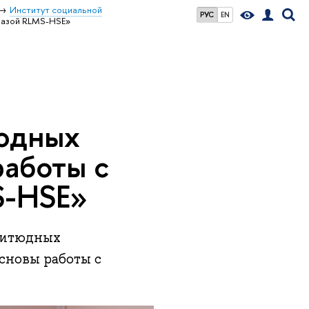
Институт социальной
РУС
EN
базой RLMS-HSE»
юдных
аботы с
S-HSE»
нгитюдных
сновы работы с