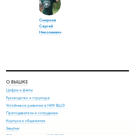
Смирнов
Сергей
Николаевич
О ВЫШКЕ
ОБ
Цифры и факты
Ли
Руководство и структура
Дов
Устойчивое развитие в НИУ ВШЭ
Ол
Преподаватели и сотрудники
При
Корпуса и общежития
Вы
Закупки
При