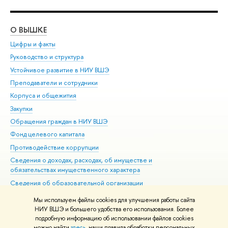
О ВЫШКЕ
ОБ
Цифры и факты
Ли
Руководство и структура
Дов
Устойчивое развитие в НИУ ВШЭ
Ол
Преподаватели и сотрудники
При
Корпуса и общежития
Вы
Закупки
При
Обращения граждан в НИУ ВШЭ
Ас
Фонд целевого капитала
До
Противодействие коррупции
Цен
Сведения о доходах, расходах, об имуществе и
Би
обязательствах имущественного характера
Об
Сведения об образовательной организации
Обр
Людям с ограниченными возможностями здоровья
Мы используем файлы cookies для улучшения работы сайта
Единая платежная страница
НИУ ВШЭ и большего удобства его использования. Более
подробную информацию об использовании файлов cookies
Работа в Вышке
можно найти
здесь
, наши правила обработки персональных