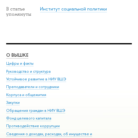
Институт социальной политики
В статье
упомянуты
О ВЫШКЕ
ОБ
Цифры и факты
Ли
Руководство и структура
Дов
Устойчивое развитие в НИУ ВШЭ
Ол
Преподаватели и сотрудники
При
Корпуса и общежития
Вы
Закупки
При
Обращения граждан в НИУ ВШЭ
Ас
Фонд целевого капитала
До
Противодействие коррупции
Цен
Сведения о доходах, расходах, об имуществе и
Би