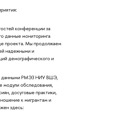
риятия:
гостей конференции за
то данные мониторинга
це проекта. Мы продолжаем
лей надежными и
ций демографического и
ей данными РМЭЗ НИУ ВШЭ,
ые модули обследования,
иян, досуговые практики,
тношение к мигрантам и
жен здесь: