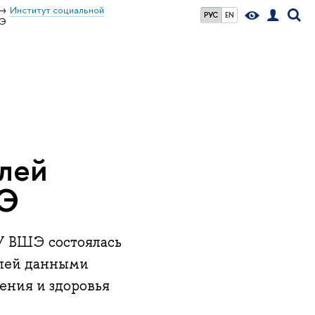
Институт социальной
РУС
EN
ШЭ
я
лей
ШЭ
ИУ ВШЭ состоялась
елей данными
ения и здоровья