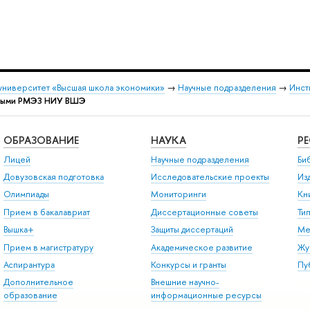
университет «Высшая школа экономики»
→
Научные подразделения
→
Инст
нными РМЭЗ НИУ ВШЭ
ОБРАЗОВАНИЕ
НАУКА
Р
Лицей
Научные подразделения
Би
Довузовская подготовка
Исследовательские проекты
Из
Олимпиады
Мониторинги
Кн
Прием в бакалавриат
Диссертационные советы
Ти
Вышка+
Защиты диссертаций
Ме
Прием в магистратуру
Академическое развитие
Жу
Аспирантура
Конкурсы и гранты
Пу
Дополнительное
Внешние научно-
образование
информационные ресурсы