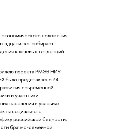
а экономического положения
тнадцати лет собирает
ждения ключевых тенденций
 юбилею проекта РМЭЗ НИУ
ий было представлено 34
 развития современной
чики и участники
ния населения в условиях
пекты социального
цифику российской бедности,
ости брачно-семейной