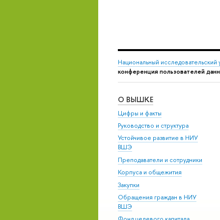
Национальный исследовательский 
конференция пользователей да
О ВЫШКЕ
Цифры и факты
Руководство и структура
Устойчивое развитие в НИУ
ВШЭ
Преподаватели и сотрудники
Корпуса и общежития
Закупки
Обращения граждан в НИУ
ВШЭ
Фонд целевого капитала