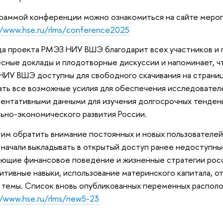
раммой конференции можно ознакомиться на сайте мероп
//www.hse.ru/rlms/conference2025
а проекта РМЭЗ НИУ ВШЭ благодарит всех участников и 
сные доклады и плодотворные дискуссии и напоминает, ч
ИУ ВШЭ доступны для свободного скачивания на страни
ать все возможные усилия для обеспечения исследовате
ентативными данными для изучения долгосрочных тенден
ьно-экономического развития России.
им обратить внимание постоянных и новых пользовател
 начали выкладывать в открытый доступ ранее недоступн
ющие финансовое поведение и жизненные стратегии росс
итивные навыки, использование материнского капитала, о
 темы. Список вновь опубликованных переменных располо
//www.hse.ru/rlms/new5-23