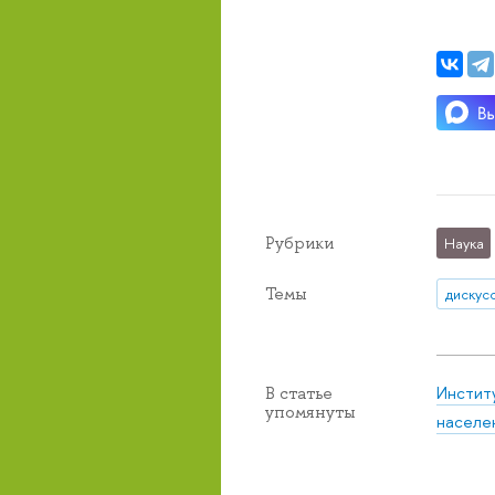
Рубрики
Наука
Темы
дискус
Инстит
В статье
упомянуты
населе