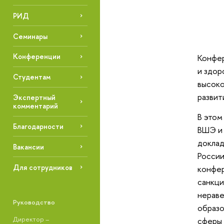
РИД
Семинары
Конференции
Конфер
и здор
Студентам
высоко
развит
Экспертный
комментарий
В этом
Благодарности
ВШЭ и 
доклад
Вакансии
России
Для сотрудников
конфер
санкци
нераве
Руководство
образо
Директор –
сферы 