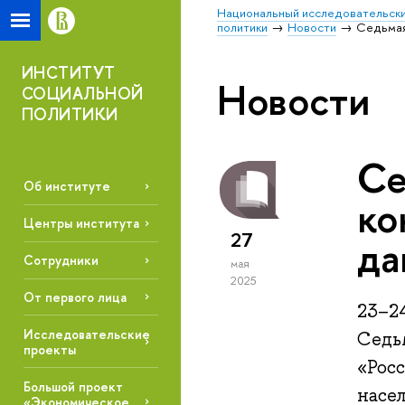
Национальный исследовательски
политики
Новости
Седьмая
ИНСТИТУТ
Новости
СОЦИАЛЬНОЙ
ПОЛИТИКИ
Се
Об институте
ко
Центры института
27
да
Сотрудники
мая
2025
От первого лица
23–24
Исследовательские
Седь
проекты
«Рос
Большой проект
насе
«Экономическое