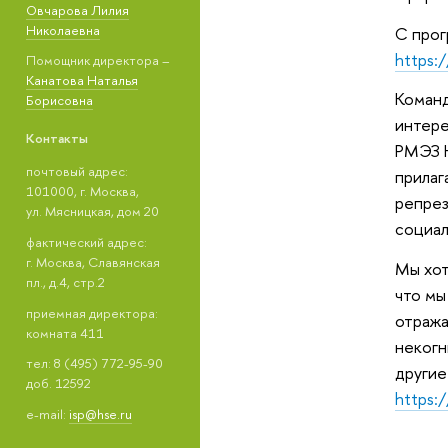
Овчарова Лилия
Николаевна
С прог
https:
Помощник директора –
Канатова Наталья
Команд
Борисовна
интере
Контакты
РМЭЗ Н
почтовый адрес:
прилаг
101000, г. Москва,
репрез
ул. Мясницкая, дом 20
социал
фактический адрес:
г. Москва, Славянская
Мы хот
пл., д.4, стр.2
что мы
приемная директора:
отража
комната 411
некогн
тел: 8 (495) 772-95-90
другие
доб. 12592
https:
e-mail:
isp@hse.ru