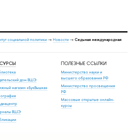
итут социальной политики
→
Новости
→
Седьмая международная
ЕСУРСЫ
ПОЛЕЗНЫЕ ССЫЛКИ
блиотека
Министерство науки и
высшего образования РФ
дательский дом ВШЭ
Министерство просвещения
ижный магазин «БукВышка»
РФ
пография
Массовые открытые онлайн-
диацентр
курсы
рналы ВШЭ
бликации