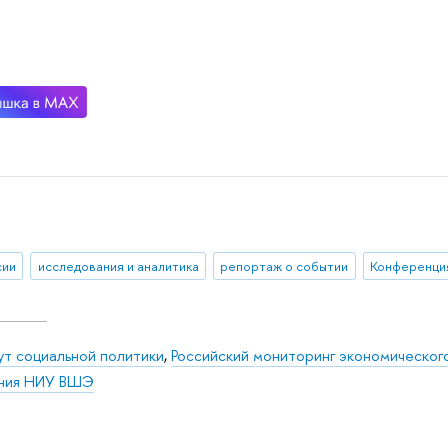
сии
исследования и аналитика
репортаж о событии
ут социальной политики
,
Российский мониторинг экономическог
ния НИУ ВШЭ