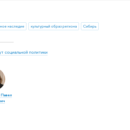
рное наследие
культурный образ региона
Сибирь
ут социальной политики
 Павел
вич