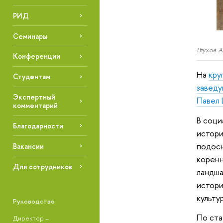
РИД
Семинары
Глухов 
Конференции
На
кру
Студентам
заведу
Экспертный
Павел 
комментарий
В соци
Благодарности
истори
подосн
Вакансии
коренн
Для сотрудников
ландша
истори
культу
Руководство
По ста
Директор –