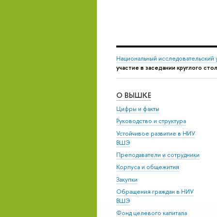
Национальный исследовательский 
участие в заседании круглого сто
О ВЫШКЕ
Цифры и факты
Руководство и структура
Устойчивое развитие в НИУ
ВШЭ
Преподаватели и сотрудники
Корпуса и общежития
Закупки
Обращения граждан в НИУ
ВШЭ
Фонд целевого капитала