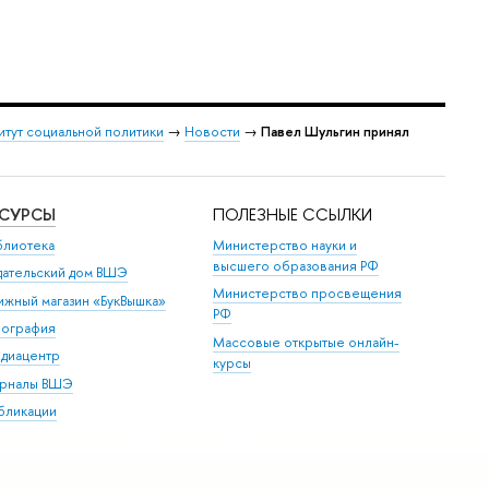
итут социальной политики
→
Новости
→
Павел Шульгин принял
ЕСУРСЫ
ПОЛЕЗНЫЕ ССЫЛКИ
блиотека
Министерство науки и
высшего образования РФ
дательский дом ВШЭ
Министерство просвещения
ижный магазин «БукВышка»
РФ
пография
Массовые открытые онлайн-
диацентр
курсы
рналы ВШЭ
бликации