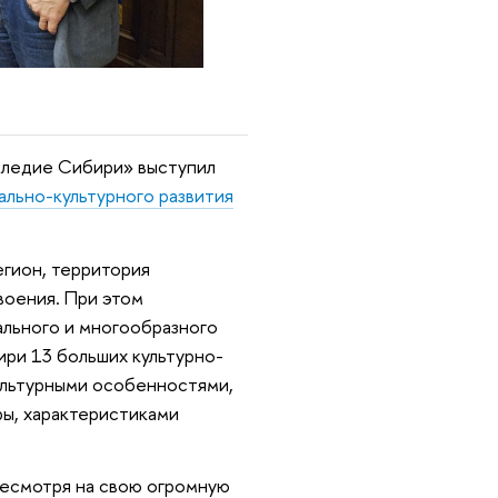
аследие Сибири» выступил
льно-культурного развития
егион, территория
воения. При этом
ального и многообразного
ри 13 больших культурно-
ультурными особенностями,
ы, характеристиками
несмотря на свою огромную