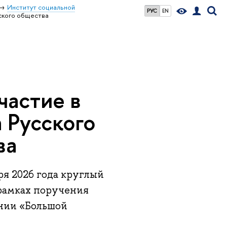
Институт социальной
РУС
EN
еского общества
частие в
а Русского
ва
ря 2026 года круглый
 рамках поручения
нии «Большой