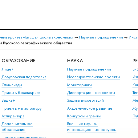
университет «Высшая школа экономики»
→
Научные подразделения
→
Инст
ла Русского географического общества
ОБРАЗОВАНИЕ
НАУКА
Р
Лицей
Научные подразделения
Би
Довузовская подготовка
Исследовательские проекты
Из
Олимпиады
Мониторинги
Кн
Прием в бакалавриат
Диссертационные советы
Ти
Вышка+
Защиты диссертаций
Ме
Прием в магистратуру
Академическое развитие
Жу
Аспирантура
Конкурсы и гранты
Пу
Дополнительное
Внешние научно-
образование
информационные ресурсы
Центр развития карьеры