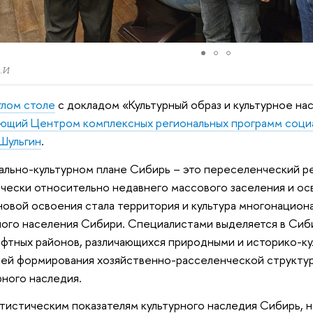
А.И
глом столе
с докладом «Культурный образ и культурное н
ющий Центром комплексных региональных программ социа
Шульгин
.
ально-культурном плане Сибирь – это переселенческий р
чески относительно недавнего массового заселения и ос
овой освоения стала территория и культура многонацион
ого населения Сибири. Специалистами выделяется в Сиби
фтных районов, различающихся природными и историко-к
ей формирования хозяйственно-расселенческой структур
рного наследия.
тистическим показателям культурного наследия Сибирь, 