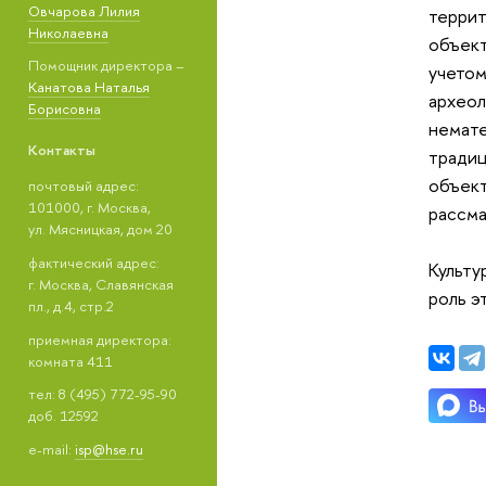
Овчарова Лилия
террит
Николаевна
объект
Помощник директора –
учетом
Канатова Наталья
археол
Борисовна
немате
Контакты
традиц
объект
почтовый адрес:
101000, г. Москва,
рассма
ул. Мясницкая, дом 20
фактический адрес:
Культу
г. Москва, Славянская
роль э
пл., д.4, стр.2
приемная директора:
комната 411
тел: 8 (495) 772-95-90
доб. 12592
e-mail:
isp@hse.ru