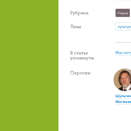
Рубрики
Наука
Темы
культу
Инстит
В статье
упомянуты
Персоны
Шульгин
Матвее