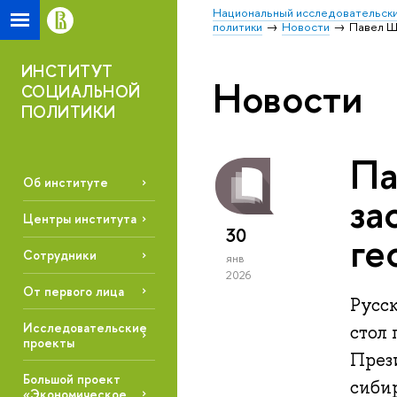
Национальный исследовательски
политики
Новости
Павел Ш
ИНСТИТУТ
Новости
СОЦИАЛЬНОЙ
ПОЛИТИКИ
Па
Об институте
за
Центры института
30
ге
Сотрудники
янв
2026
От первого лица
Русск
Исследовательские
стол
проекты
През
Большой проект
сибир
«Экономическое