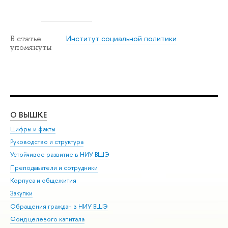
Институт социальной политики
В статье
упомянуты
О ВЫШКЕ
ОБ
Цифры и факты
Ли
Руководство и структура
Дов
Устойчивое развитие в НИУ ВШЭ
Ол
Преподаватели и сотрудники
При
Корпуса и общежития
Вы
Закупки
При
Обращения граждан в НИУ ВШЭ
Ас
Фонд целевого капитала
До