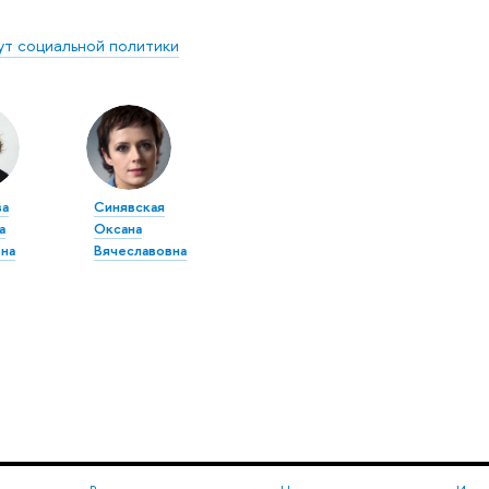
ут социальной политики
ва
Синявская
а
Оксана
на
Вячеславовна