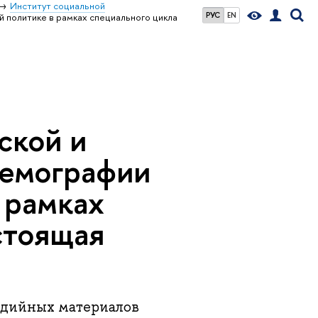
Институт социальной
РУС
EN
 политике в рамках специального цикла
ской и
демографии
 рамках
стоящая
едийных материалов