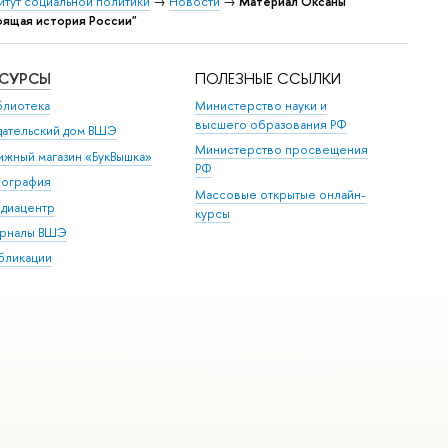
итут социальной политики
→
Новости
→
Материал Оксаны
оящая история России"
ЕСУРСЫ
ПОЛЕЗНЫЕ ССЫЛКИ
блиотека
Министерство науки и
высшего образования РФ
дательский дом ВШЭ
Министерство просвещения
ижный магазин «БукВышка»
РФ
пография
Массовые открытые онлайн-
диацентр
курсы
рналы ВШЭ
бликации