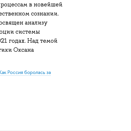
процессам в новейшей
ественном сознании.
освящен анализу
люции системы
21 годах. Над темой
тики Оксана
Как Россия боролась за