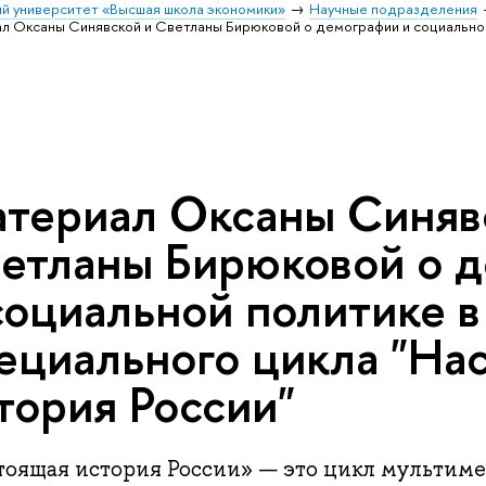
й университет «Высшая школа экономики»
Научные подразделения
л Оксаны Синявской и Светланы Бирюковой о демографии и социальной
териал Оксаны Синяв
етланы Бирюковой о 
социальной политике в
ециального цикла "На
тория России"
тоящая история России» — это цикл мультим