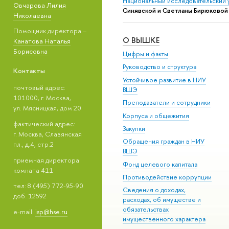
Национальный исследовательский 
Овчарова Лилия
Синявской и Светланы Бирюковой 
Николаевна
Помощник директора –
О ВЫШКЕ
Канатова Наталья
Борисовна
Цифры и факты
Руководство и структура
Контакты
Устойчивое развитие в НИУ
почтовый адрес:
ВШЭ
101000, г. Москва,
Преподаватели и сотрудники
ул. Мясницкая, дом 20
Корпуса и общежития
фактический адрес:
Закупки
г. Москва, Славянская
Обращения граждан в НИУ
пл., д.4, стр.2
ВШЭ
приемная директора:
Фонд целевого капитала
комната 411
Противодействие коррупции
тел: 8 (495) 772-95-90
Сведения о доходах,
доб. 12592
расходах, об имуществе и
обязательствах
e-mail:
isp@hse.ru
имущественного характера