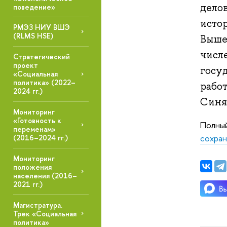
дело
поведение»
исто
РМЭЗ НИУ ВШЭ
(RLMS HSE)
Выше
числ
Стратегический
проект
госу
«Социальная
политика» (2022–
рабо
2024 гг.)
Синя
Мониторинг
«Готовность к
Полный
переменам»
сохран
(2016–2024 гг.)
Мониторинг
положения
населения (2016–
2021 гг.)
Магистратура.
Трек «Социальная
политика»