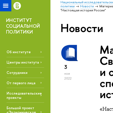
Национальный исследовательски
политики
Новости
Материа
"Настоящая история России"
ИНСТИТУТ
Новости
СОЦИАЛЬНОЙ
ПОЛИТИКИ
Ма
Об институте
Св
Центры института
3
и 
Сотрудники
ноя
сп
2022
От первого лица
ис
Исследовательские
проекты
Большой проект
«Нас
«Экономическое