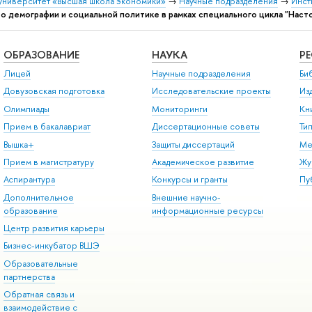
университет «Высшая школа экономики»
→
Научные подразделения
→
Инст
о демографии и социальной политике в рамках специального цикла "Наст
ОБРАЗОВАНИЕ
НАУКА
Р
Лицей
Научные подразделения
Би
Довузовская подготовка
Исследовательские проекты
Из
Олимпиады
Мониторинги
Кн
Прием в бакалавриат
Диссертационные советы
Ти
Вышка+
Защиты диссертаций
Ме
Прием в магистратуру
Академическое развитие
Жу
Аспирантура
Конкурсы и гранты
Пу
Дополнительное
Внешние научно-
образование
информационные ресурсы
Центр развития карьеры
Бизнес-инкубатор ВШЭ
Образовательные
партнерства
Обратная связь и
взаимодействие с