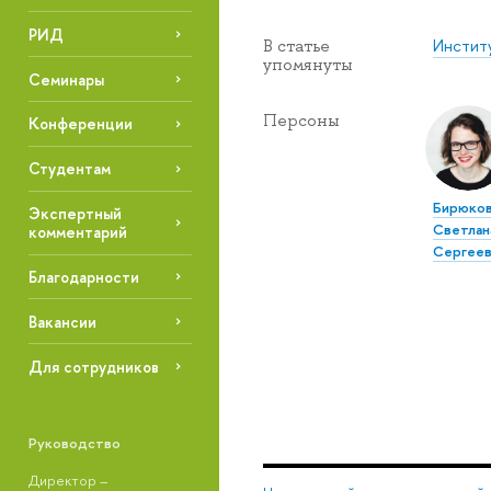
РИД
Инстит
В статье
упомянуты
Семинары
Персоны
Конференции
Студентам
Бирюко
Экспертный
Светлан
комментарий
Сергеев
Благодарности
Вакансии
Для сотрудников
Руководство
Директор –