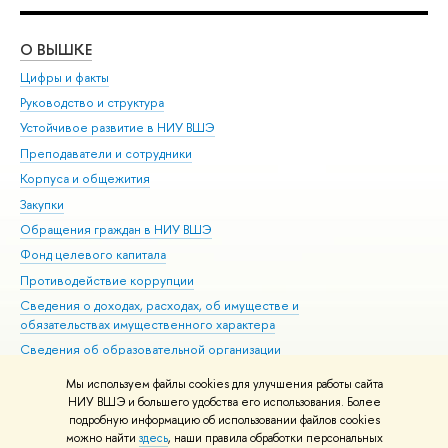
О ВЫШКЕ
ОБ
Цифры и факты
Ли
Руководство и структура
Дов
Устойчивое развитие в НИУ ВШЭ
Ол
Преподаватели и сотрудники
При
Корпуса и общежития
Вы
Закупки
При
Обращения граждан в НИУ ВШЭ
Ас
Фонд целевого капитала
До
Противодействие коррупции
Цен
Сведения о доходах, расходах, об имуществе и
Би
обязательствах имущественного характера
Об
Сведения об образовательной организации
Обр
Людям с ограниченными возможностями здоровья
Мы используем файлы cookies для улучшения работы сайта
Единая платежная страница
НИУ ВШЭ и большего удобства его использования. Более
подробную информацию об использовании файлов cookies
Работа в Вышке
можно найти
здесь
, наши правила обработки персональных