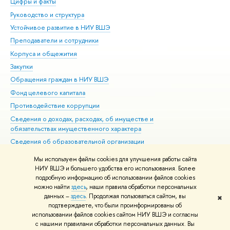
Цифры и факты
Ли
Руководство и структура
Дов
Устойчивое развитие в НИУ ВШЭ
Ол
Преподаватели и сотрудники
При
Корпуса и общежития
Вы
Закупки
При
Обращения граждан в НИУ ВШЭ
Ас
Фонд целевого капитала
До
Противодействие коррупции
Цен
Сведения о доходах, расходах, об имуществе и
Би
обязательствах имущественного характера
Об
Сведения об образовательной организации
Обр
Людям с ограниченными возможностями здоровья
Мы используем файлы cookies для улучшения работы сайта
Единая платежная страница
НИУ ВШЭ и большего удобства его использования. Более
подробную информацию об использовании файлов cookies
Работа в Вышке
можно найти
здесь
, наши правила обработки персональных
данных –
здесь
. Продолжая пользоваться сайтом, вы
✖
Редактору
подтверждаете, что были проинформированы об
© НИУ ВШЭ 1993–2026
Адреса и контакты
Условия использования
использовании файлов cookies сайтом НИУ ВШЭ и согласны
с нашими правилами обработки персональных данных. Вы
материалов
Политика конфиденциальности
Карта сайта