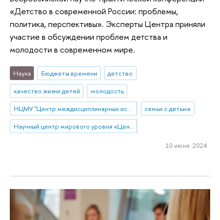
«Детство в современной России: проблемы,
политика, перспективы». Эксперты Центра приняли
участие в обсуждении проблем детства и
молодости в современном мире.
Наука
Бюджеты времени
детство
качество жизни детей
молодость
НЦМУ "Центр междисциплинарных исследований человеческого потенциала"
семьи с детьми
Научный центр мирового уровня «Центр междисциплинарных исследований человеческого потенциала»
10 июня 2024