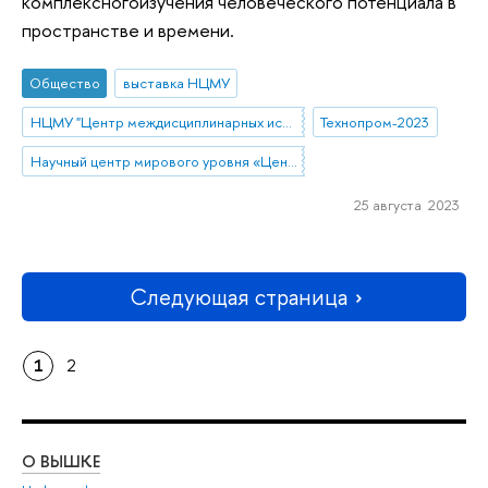
комплексногоизучения человеческого потенциала в
пространстве и времени.
Общество
выставка НЦМУ
НЦМУ "Центр междисциплинарных исследований человеческого потенциала"
Технопром-2023
Научный центр мирового уровня «Центр междисциплинарных исследований человеческого потенциала»
25 августа 2023
Следующая страница
1
2
О ВЫШКЕ
ОБ