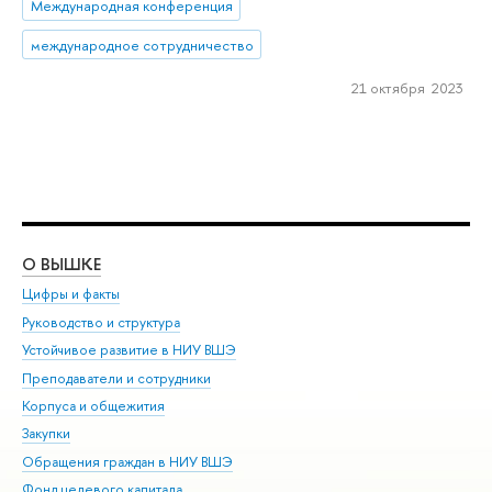
Международная конференция
международное сотрудничество
21 октября 2023
О ВЫШКЕ
ОБ
Цифры и факты
Ли
Руководство и структура
Дов
Устойчивое развитие в НИУ ВШЭ
Ол
Преподаватели и сотрудники
При
Корпуса и общежития
Вы
Закупки
При
Обращения граждан в НИУ ВШЭ
Ас
Фонд целевого капитала
До