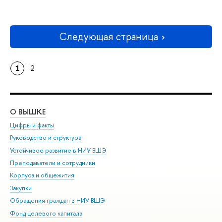
Следующая страница
1
2
О ВЫШКЕ
ОБ
Цифры и факты
Ли
Руководство и структура
Дов
Устойчивое развитие в НИУ ВШЭ
Ол
Преподаватели и сотрудники
При
Корпуса и общежития
Вы
Закупки
При
Обращения граждан в НИУ ВШЭ
Ас
Фонд целевого капитала
До