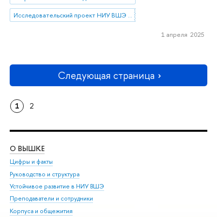
Исследовательский проект НИУ ВШЭ «Экономическое поведение домашних хозяйств»
1 апреля 2025
Следующая страница
1
2
О ВЫШКЕ
ОБ
Цифры и факты
Ли
Руководство и структура
Дов
Устойчивое развитие в НИУ ВШЭ
Ол
Преподаватели и сотрудники
При
Корпуса и общежития
Вы