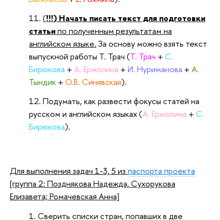
(
!!!) Начать писать текст для подготовки
статьи
по полученным результатам на
английском языке.
За основу можно взять текст
выпускной работы Т. Трач (
Т. Трач
+
С.
Бирюкова
+
А. Ермолина
+
И. Нуриманова
+
А.
Тындик
+
О.В. Синявская
).
Подумать, как развести фокусы статей на
русском и английском языках (
А. Ермолина
+
С.
Бирюкова
).
Для выполнения задач 1-3, 5 из
паспорта проекта
[группа 2: Позднякова Надежда, Сухорукова
Елизавета; Ромачевская Анна]
Сверить списки стран, попавших в две