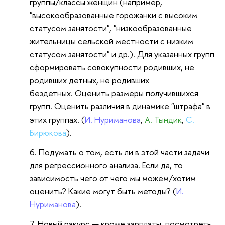
группы/классы женщин (например,
"высокообразованные горожанки с высоким
статусом занятости", "низкообразованные
жительницы сельской местности с низким
статусом занятости" и др.). Для указанных групп
сформировать совокупности родивших, не
родивших детных, не родивших
бездетных. Оценить размеры получившихся
групп. Оценить различия в динамике "штрафа" в
этих группах. (
И. Нуриманова
,
А. Тындик
,
С.
Бирюкова
).
Подумать о том, есть ли в этой части задачи
для регрессионного анализа. Если да, то
зависимость чего от чего мы можем/хотим
оценить? Какие могут быть методы? (
И.
Нуриманова
).
Новый ракурс — кроме зарплаты, посмотреть