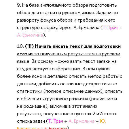
На базе англоязычного обзора подготовить
обзор для статьи на русском языке. Задачи по
развороту фокуса обзора и требования к его
структуре сформулирует А. Ермолина (
Т. Трач
+
А. Ермолина
).
(!!!) Начать писать текст для подготовки
статьи
по полученным результатам на русском
языке.
За основу можно взять текст заявки на
студенческую конференцию. В нем нужно
более ясно и детально описать метод работы с
данными, добавить основные дескриптивные
статистики (полное описание данных), описать
и объяснить групповые различия (родившие и
не родившие), включив в этот анализ
результаты, полученные в пунктах 2 и 3 этого
списка задач (
Т. Трач
+
А. Ермолина
+
Ю.
Васильева
+
Е. Рохмина
).