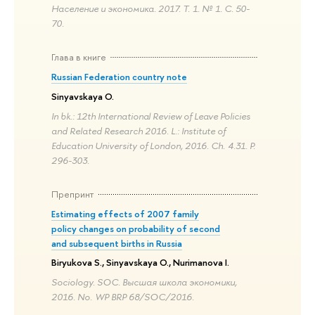
Население и экономика. 2017. Т. 1. № 1. С. 50-
70.
Глава в книге
Russian Federation country note
Sinyavskaya O.
In bk.: 12th International Review of Leave Policies
and Related Research 2016. L.: Institute of
Education University of London, 2016. Ch. 4.31. P.
296-303.
Препринт
Estimating effects of 2007 family
policy changes on probability of second
and subsequent births in Russia
Biryukova S., Sinyavskaya O., Nurimanova I.
Sociology. SOC. Высшая школа экономики,
2016. No. WP BRP 68/SOC/2016.