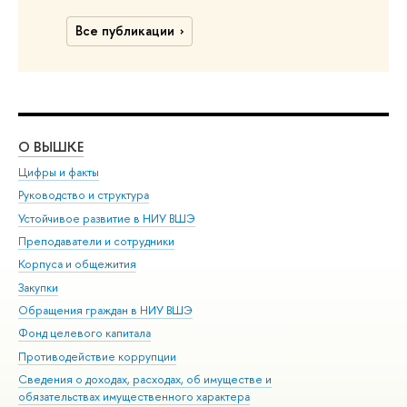
Все публикации
О ВЫШКЕ
ОБ
Цифры и факты
Ли
Руководство и структура
Дов
Устойчивое развитие в НИУ ВШЭ
Ол
Преподаватели и сотрудники
При
Корпуса и общежития
Вы
Закупки
При
Обращения граждан в НИУ ВШЭ
Ас
Фонд целевого капитала
До
Противодействие коррупции
Цен
Сведения о доходах, расходах, об имуществе и
Би
обязательствах имущественного характера
Об