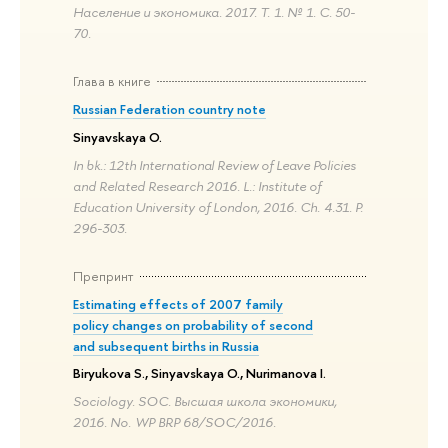
Население и экономика. 2017. Т. 1. № 1. С. 50-
70.
Глава в книге
Russian Federation country note
Sinyavskaya O.
In bk.: 12th International Review of Leave Policies
and Related Research 2016. L.: Institute of
Education University of London, 2016. Ch. 4.31. P.
296-303.
Препринт
Estimating effects of 2007 family
policy changes on probability of second
and subsequent births in Russia
Biryukova S., Sinyavskaya O., Nurimanova I.
Sociology. SOC. Высшая школа экономики,
2016. No. WP BRP 68/SOC/2016.