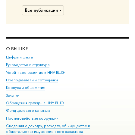
Все публикации
О ВЫШКЕ
ОБ
Цифры и факты
Ли
Руководство и структура
Дов
Устойчивое развитие в НИУ ВШЭ
Ол
Преподаватели и сотрудники
При
Корпуса и общежития
Вы
Закупки
При
Обращения граждан в НИУ ВШЭ
Ас
Фонд целевого капитала
До
Противодействие коррупции
Цен
Сведения о доходах, расходах, об имуществе и
Би
обязательствах имущественного характера
Об